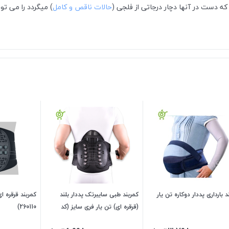
ه دست در آنها دچار درجاتی از فلجی (
حالات ناقص و کامل
) میگردد را می تو
د بارداری پددار دوکاره تن یار
کمربند طبی سایبرتک پددار بلند
کمربند قرقره ا
(قرقره ای) تن یار فری سایز (کد
260110)
4410)