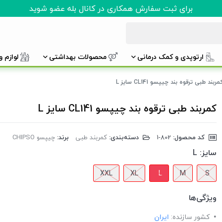
برای ثبت سفارش همکاری در کانال بله عضو شوید
ارتوپدی و کمک درمانی
محصولات بهداشتی
لوازم 
مربند طبی ترقوه بند چیپسو CL141 سایز L
کمربند طبی ترقوه بند چیپسو CL141 سایز L
کد محصول:
‎1-802
دسته‌بندی:
کمربند طبی
برند:
چیپسو CHIPSO
سایز:
L
XXL
XL
L
M
S
ویژگی‌ها
کشور سازنده:
ایران