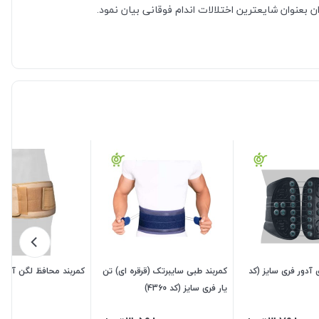
ان بعنوان شایعترین اختلالات اندام فوقانی بیان نمود.
ی آدور فری سایز (کد
کمربند طبی سایبرتک (قرقره ای) تن
کمربند محافظ لگن آدور
یار فری سایز (کد 4360)