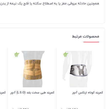
همچنین حادثه عروقی مغز یا به اصطلاح سکته یا فلج یک نیمه از بدن ک
محصولات مرتبط
کمربند کوتاه ارتکس آدور
کمربند طبی سخت بلند (L.S.O) آدور
کمربن