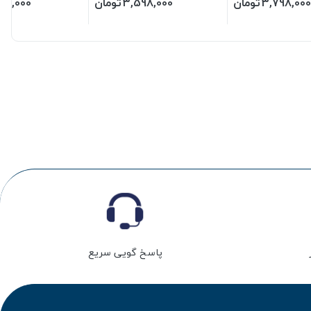
3,798,000
تومان
3,598,000
تومان
48,000
پاسخ گویی سریع