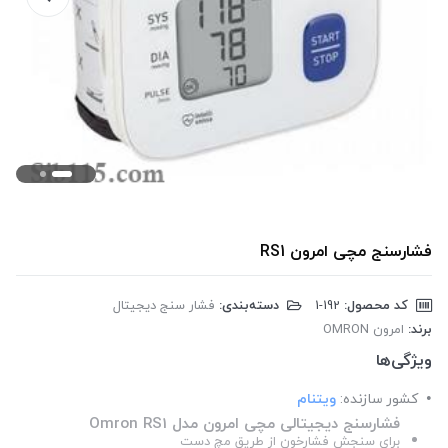
فشارسنج مچی امرون RS1
کد محصول:
‎1-192
دسته‌بندی:
فشار سنج دیجیتال
برند:
امرون OMRON
ویژگی‌ها
کشور سازنده:
ویتنام
فشارسنج دیجیتالی مچی امرون مدل Omron RS1
برای سنجش فشارخون از طریق مچ دست