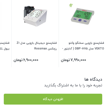
فشارسنج بازویی سخنگو وکتو
فشارسنج دیجیتال بازویی مدل Z1
فشارسنج
VEKTO مدل DBP-6175 ( آدابتور -
رزمکس Rossmax
بیول B.WELL مدل PRO-30
کیف شکیل و مقاوم)
7,990,000
تومان
6,900,000
تومان
دیدگاه ها
تجربه خود را با ما به اشتراگ بگذارید
افزودن دیدگاه