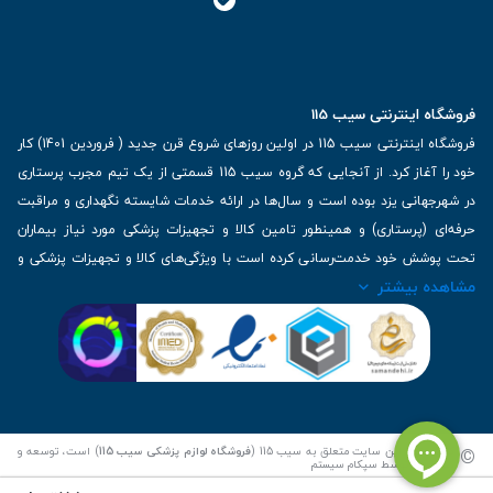
فروشگاه اینترنتی سیب 115
فروشگاه اینترنتی سیب 115 در اولین روزهای شروع قرن جدید ( فروردین 1401) کار
خود را آغاز کرد. از آنجایی که گروه سیب 115 قسمتی از یک تیم مجرب پرستاری
در شهرجهانی یزد بوده است و سال‌ها در ارائه خدمات شایسته نگهداری و مراقبت
حرفه‌ای (پرستاری) و همینطور تامین کالا و تجهیزات پزشکی مورد نیاز بیماران
تحت پوشش خود خدمت‌رسانی کرده است با ویژگی‌های کالا و تجهیزات پزشکی و
مشاهده بیشتر
برترین برندهای موجود در بازار اطلاعات بسیار ارزشمندی را دارا می‌باشد
آدرس: یزد، خیابان کاشانی، روبروی بیمارستان بهمن | تلفن همراه: 09136243383
| تلفن تماس : 36333383-035 | ایمیل: Info@Sib115.com
©
کلیه حقوق این سایت متعلق به سیب 115 (
فروشگاه لوازم پزشکی سیب 115
) است، توسعه و
کدنویسی توسط
سپکام سیستم