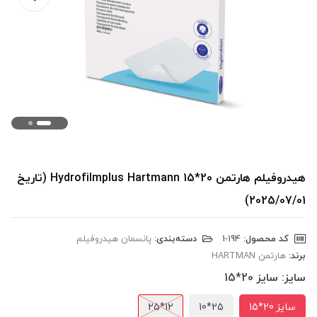
هیدروفیلم هارتمن Hydrofilmplus Hartmann 15*20 (تاریخ
2025/07/01)
کد محصول:
‎1-194
دسته‌بندی:
پانسمان هیدروفیلم
برند:
هارتمن HARTMAN
سایز:
سایز 20*15
سایز 20*15
25*10
12*25