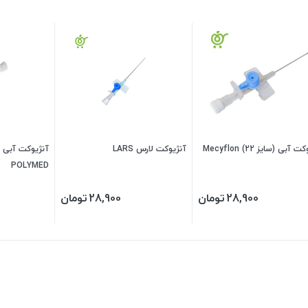
 آبی (سایز 22) Mecyflon
آنژیوکت لارس LARS
POLYMED
28,900
تومان
28,900
تومان