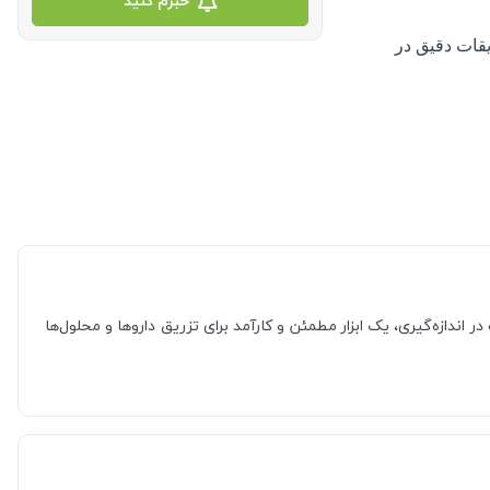
خبرم کنید
آنژیوکت زرد TPK، سرنگی با طراحی دقیق و رنگ زرد برای تزریقات دقیق در 
 در اندازه‌گیری، یک ابزار مطمئن و کارآمد برای تزریق داروها و محلول‌ها