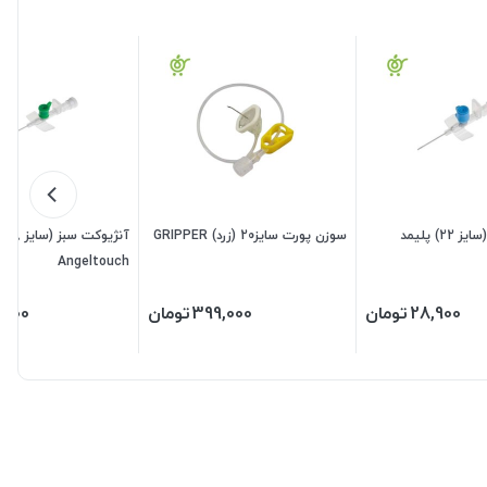
آنژیوکت آبی (سایز 22) پلیمد
سوزن پورت سایز20 (زرد) GRIPPER
آنژیوکت سبز (سایز 18)
Angeltouch
28,900
تومان
399,000
تومان
,500