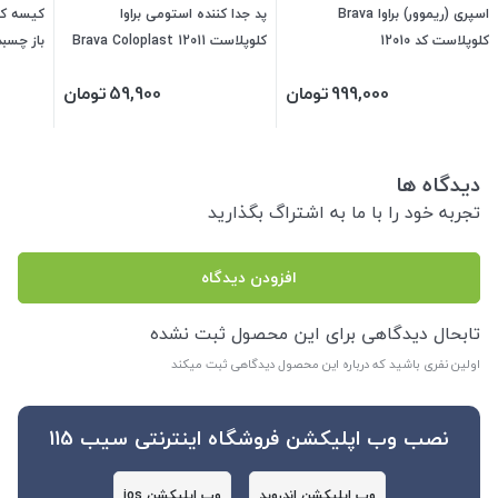
اسپری (ریموور) براوا Brava
پد جدا کننده استومی براوا
کیسه کل
کلوپلاست کد 12010
کلوپلاست Brava Coloplast 12011
VITAL کد DVF3L
999,000
تومان
59,900
تومان
دیدگاه ها
تجربه خود را با ما به اشتراگ بگذارید
افزودن دیدگاه
تابحال دیدگاهی برای این محصول ثبت نشده
اولین نفری باشید که درباره این محصول دیدگاهی ثبت میکند
نصب وب اپلیکشن فروشگاه اینترنتی سیب 115
وب اپلیکشن اندروید
وب اپلیکشن ios