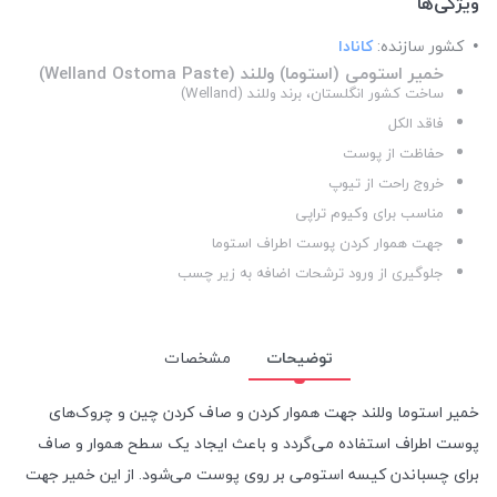
ویژگی‌ها
کشور سازنده:
کانادا
خمیر استومی (استوما) وللند (Welland Ostoma Paste)
ساخت کشور انگلستان، برند وللند (Welland)
فاقد الکل
حفاظت از پوست
خروج راحت از تیوپ
مناسب برای وکیوم تراپی
جهت هموار کردن پوست اطراف استوما
جلوگیری از ورود ترشحات اضافه به زیر چسب
توضیحات
مشخصات
خمیر استوما وللند جهت هموار کردن و صاف کردن چین و چروک‌های
پوست اطراف استفاده می‌گردد و باعث ایجاد یک سطح هموار و صاف
برای چسباندن کیسه استومی بر روی پوست می‌شود. از این خمیر جهت