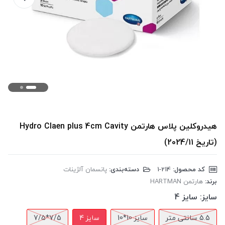
هیدروکلین پلاس هارتمن Hydro Claen plus 4cm Cavity
(تاریخ 2024/11)
کد محصول:
‎1-214
دسته‌بندی:
پانسمان آلژینات
برند:
هارتمن HARTMAN
سایز:
سایز 4
5.5 سانتی متر
سایز 10*10
سایز 4
7/5*7/5