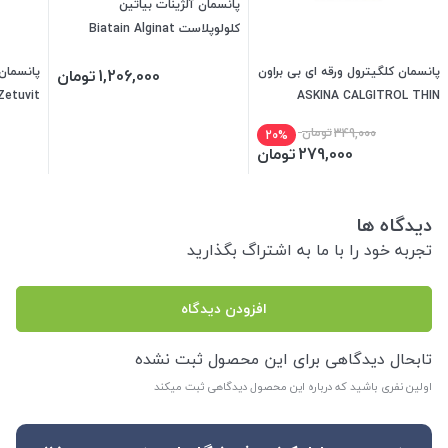
پانسمان آلژینات بیاتین
کلولوپلاست Biatain Alginat
پانسمان کلگیترول ورقه ای بی براون
پانسمان
1,206,000
تومان
Zetuvit
ASKINA CALGITROL THIN
BBRAUN
349,000
تومان
20%
279,000
تومان
دیدگاه ها
تجربه خود را با ما به اشتراگ بگذارید
افزودن دیدگاه
تابحال دیدگاهی برای این محصول ثبت نشده
اولین نفری باشید که درباره این محصول دیدگاهی ثبت میکند