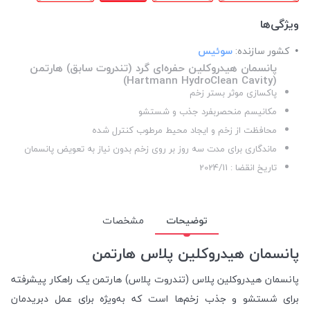
ویژگی‌ها
کشور سازنده:
سوئیس
پانسمان هیدروکلین حفره‌ای گرد (تندروت سابق) هارتمن
(Hartmann HydroClean Cavity)
پاکسازی موثر بستر زخم
مکانیسم منحصربفرد جذب و شستشو
محافظت از زخم و ایجاد محیط مرطوب کنترل شده
ماندگاری برای مدت سه روز بر روی زخم بدون نیاز به تعویض پانسمان
تاریخ انقضا : 2024/11
توضیحات
مشخصات
پانسمان هیدروکلین پلاس هارتمن
پانسمان هیدروکلین پلاس (تندروت پلاس) هارتمن یک راهکار پیشرفته
برای شستشو و جذب زخم‌ها است که به‌ویژه برای عمل دبریدمان