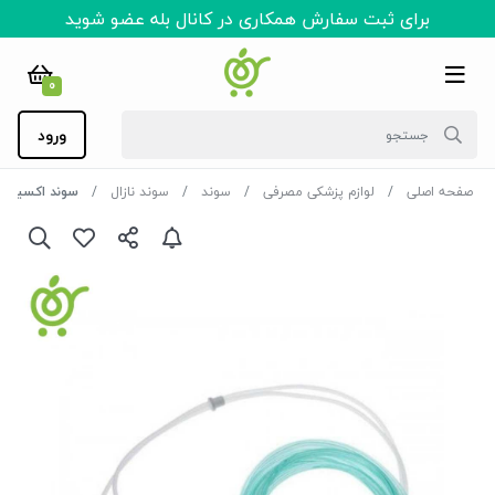
برای ثبت سفارش همکاری در کانال بله عضو شوید
0
ورود
صفحه اصلی
لوازم پزشکی مصرفی
سوند
سوند نازال
سوند اکسیژن نازال ب