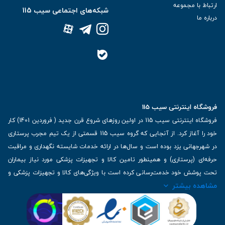
ارتباط با مجموعه
شبکه‌های اجتماعی سیب 115
درباره ما
فروشگاه اینترنتی سیب 115
فروشگاه اینترنتی سیب 115 در اولین روزهای شروع قرن جدید ( فروردین 1401) کار
خود را آغاز کرد. از آنجایی که گروه سیب 115 قسمتی از یک تیم مجرب پرستاری
در شهرجهانی یزد بوده است و سال‌ها در ارائه خدمات شایسته نگهداری و مراقبت
حرفه‌ای (پرستاری) و همینطور تامین کالا و تجهیزات پزشکی مورد نیاز بیماران
تحت پوشش خود خدمت‌رسانی کرده است با ویژگی‌های کالا و تجهیزات پزشکی و
مشاهده بیشتر
برترین برندهای موجود در بازار اطلاعات بسیار ارزشمندی را دارا می‌باشد
آدرس: یزد، خیابان کاشانی، روبروی بیمارستان بهمن | تلفن همراه: 09136243383
| تلفن تماس : 36333383-035 | ایمیل: Info@Sib115.com