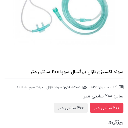
سوند اکسیژن نازال بزرگسال سوپا 200 سانتی متر
کد محصول:
‎1-23
دسته‌بندی:
سوند نازال
برند:
سوپا SUPA
سایز:
200 سانتی متر
200 سانتی متر
400 سانتی متر
ویژگی‌ها