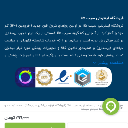
فروشگاه اینترنتی سیب 115
فروشگاه اینترنتی سیب 115 در اولین روزهای شروع قرن جدید ( فروردین 1401) کار
خود را آغاز کرد. از آنجایی که گروه سیب 115 قسمتی از یک تیم مجرب پرستاری
در شهرجهانی یزد بوده است و سال‌ها در ارائه خدمات شایسته نگهداری و مراقبت
حرفه‌ای (پرستاری) و همینطور تامین کالا و تجهیزات پزشکی مورد نیاز بیماران
تحت پوشش خود خدمت‌رسانی کرده است با ویژگی‌های کالا و تجهیزات پزشکی و
مشاهده بیشتر
برترین برندهای موجود در بازار اطلاعات بسیار ارزشمندی را دارا می‌باشد
آدرس: یزد، خیابان کاشانی، روبروی بیمارستان بهمن | تلفن همراه: 09136243383
| تلفن تماس : 36333383-035 | ایمیل: Info@Sib115.com
©
کلیه حقوق این سایت متعلق به سیب 115 (
فروشگاه لوازم پزشکی سیب 115
) است، توسعه و
کدنویسی توسط
سپکام سیستم
299,000
تومان