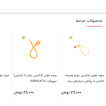
محصولات مرتبط
سوند فولی لاتکسی دوراه هسته
سوند فولی لاتکسی سایز 16 (نارنجی)
سوند فول
لاتکس با روکش سیلیکون برند
سوروکت SURUCATH
uKyhon Med
79,000
تومان
89,000
تومان