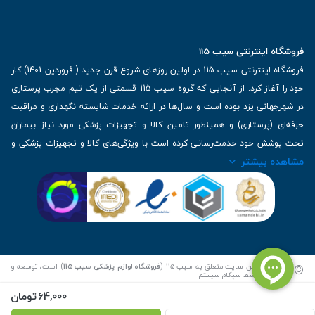
فروشگاه اینترنتی سیب 115
فروشگاه اینترنتی سیب 115 در اولین روزهای شروع قرن جدید ( فروردین 1401) کار
خود را آغاز کرد. از آنجایی که گروه سیب 115 قسمتی از یک تیم مجرب پرستاری
در شهرجهانی یزد بوده است و سال‌ها در ارائه خدمات شایسته نگهداری و مراقبت
حرفه‌ای (پرستاری) و همینطور تامین کالا و تجهیزات پزشکی مورد نیاز بیماران
تحت پوشش خود خدمت‌رسانی کرده است با ویژگی‌های کالا و تجهیزات پزشکی و
مشاهده بیشتر
برترین برندهای موجود در بازار اطلاعات بسیار ارزشمندی را دارا می‌باشد
آدرس: یزد، خیابان کاشانی، روبروی بیمارستان بهمن | تلفن همراه: 09136243383
| تلفن تماس : 36333383-035 | ایمیل: Info@Sib115.com
©
کلیه حقوق این سایت متعلق به سیب 115 (
فروشگاه لوازم پزشکی سیب 115
) است، توسعه و
کدنویسی توسط
سپکام سیستم
64,000
تومان