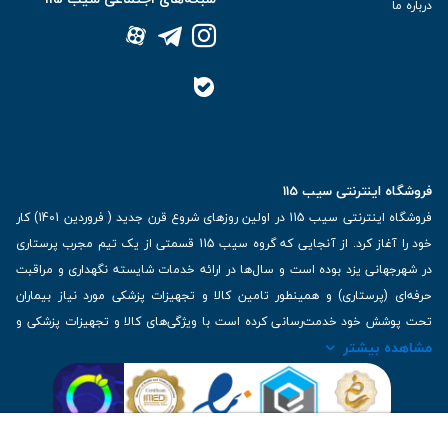
درباره ما
فروشگاه اینترنتی سیب 115
فروشگاه اینترنتی سیب 115 در اولین روزهای شروع قرن جدید ( فروردین 1401) کار
خود را آغاز کرد. از آنجایی که گروه سیب 115 قسمتی از یک تیم مجرب پرستاری
در شهرجهانی یزد بوده است و سال‌ها در ارائه خدمات شایسته نگهداری و مراقبت
حرفه‌ای (پرستاری) و همینطور تامین کالا و تجهیزات پزشکی مورد نیاز بیماران
تحت پوشش خود خدمت‌رسانی کرده است با ویژگی‌های کالا و تجهیزات پزشکی و
مشاهده بیشتر
برترین برندهای موجود در بازار اطلاعات بسیار ارزشمندی را دارا می‌باشد
آدرس: یزد، خیابان کاشانی، روبروی بیمارستان بهمن | تلفن همراه: 09136243383
| تلفن تماس : 36333383-035 | ایمیل: Info@Sib115.com