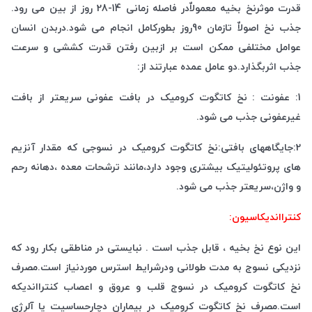
قدرت موثرنخ بخیه معمولاٌدر فاصله زمانی 14-28 روز از بین می رود.
جذب نخ اصولاٌ تازمان 90روز بطورکامل انجام می شود.دربدن انسان
عوامل مختلفی ممکن است بر ازبین رفتن قدرت کششی و سرعت
جذب اثربگذارد.دو عامل عمده عبارتند از:
1: عفونت : نخ کاتگوت کرومیک در بافت عفونی سریعتر از بافت
غیرعفونی جذب می شود.
2:جایگاههای بافتی:نخ کاتگوت کرومیک در نسوجی که مقدار آنزیم
های پروتئولیتیک بیشتری وجود دارد،مانند ترشحات معده ،دهانه رحم
و واژن،سریعتر جذب می شود.
کنترااندیکاسیون:
این نوع نخ بخیه ، قابل جذب است . نبایستی در مناطقی بکار رود که
نزدیکی نسوج به مدت طولانی ودرشرایط استرس موردنیاز است.مصرف
نخ کاتگوت کرومیک در نسوج قلب و عروق و اعصاب کنترااندیکه
است.مصرف نخ کاتگوت کرومیک در بیماران دچارحساسیت یا آلرژی