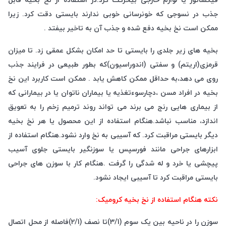
جذب در نسوجی که خونرسانی خوبی ندارند بایستی دقت کرد. زیرا
ممکن است نخ بخیه دفع شده و جذب آن به تاخیر بیفتد .
بخیه های زیر جلدی را بایستی تا حد امکان بشکل عمقی زد. تا میزان
قرمزی(اریتم) و سفتی (اندوراسیون)که بطور طبیعی در فرایند جذب
روی می دهد،به حداقل ممکن کاهش یابد . ممکن است کاربرد این نخ
بخیه در افراد مسن ،دچارسوءتغذیه یا بیماران ناتوان یا در بیمارانی که
از بیماری هایی رنج می برند می تواند روند ترمیم زخم را به تعویق
اندازد، مناسب نباشد.هنگام استفاده از این محصول یا هر نخ بخیه
دیگر بایستی مراقبت کرد. که آسیبی به نخ وارد نشود.هنگام استفاده از
ابزارهای جراحی مانند فورسپس یا سوزنگیر بایستی جلوی آسیب
پیچشی یا خرد و له شدگی را گرفت .هنگام کار با سوزن های جراحی
بایستی مراقبت کرد تا آسیبی ایجاد نشود.
نکته هنگام استفاده از نخ بخیه کرومیک:
سوزن را در ناحیه بین یک سوم (3/1)تا نصف (2/1)فاصله از محل اتصال