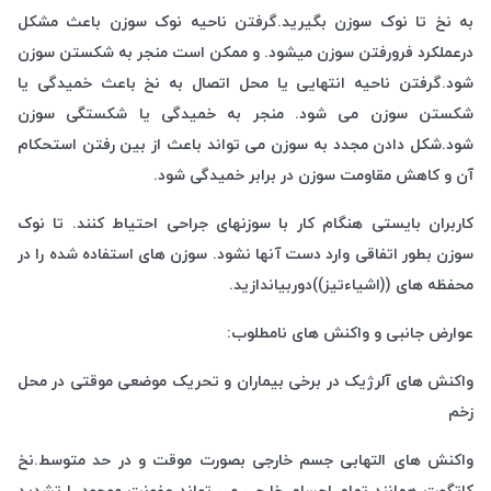
به نخ تا نوک سوزن بگیرید.گرفتن ناحیه نوک سوزن باعث مشکل
درعملکرد فرورفتن سوزن میشود. و ممکن است منجر به شکستن سوزن
شود.گرفتن ناحیه انتهایی یا محل اتصال به نخ باعث خمیدگی یا
شکستن سوزن می شود. منجر به خمیدگی یا شکستگی سوزن
شود.شکل دادن مجدد به سوزن می تواند باعث از بین رفتن استحکام
آن و کاهش مقاومت سوزن در برابر خمیدگی شود.
کاربران بایستی هنگام کار با سوزنهای جراحی احتیاط کنند. تا نوک
سوزن بطور اتفاقی وارد دست آنها نشود. سوزن های استفاده شده را در
محفظه های ((اشیاءتیز))دوربیاندازید.
عوارض جانبی و واکنش های نامطلوب:
واکنش های آلرژیک در برخی بیماران و تحریک موضعی موقتی در محل
زخم
واکنش های التهابی جسم خارجی بصورت موقت و در حد متوسط.نخ
کاتگوت همانند تمام اجسام خارجی می تواند عفونت موجود را تشدید