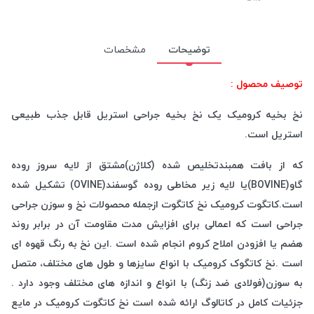
توضیحات
مشخصات
توصیف محصول :
نخ بخیه کرومیک یک نخ بخیه جراحی استریل قابل جذب طبیعی
استریل است.
که از بافت همبندتخلیص شده (کلاژن)مشتق از لایه سروز روده
گاو(BOVINE)یا لایه زیر مخاطی روده گوسفند(OVINE) تشکیل شده
است.کاتگوت کرومیک نخ کاتگوت ازجمله محصولات نخ و سوزن جراحی
جراحی است که اعمالی برای افزایش مدت مقاومت آن در برابر روند
هضم یا افزودن املاح کروم انجام شده است .این نخ به رنگ قهوه ای
است .نخ کاتگوک کرومیک با انواع سایزها و طول های مختلف، متصل
به سوزن(فولادی ضد زنگ) با انواع و اندازه های مختلف وجود دارد .
جزئیات کامل در کاتالوگ ارائه شده است نخ کاتگوت کرومیک در مایع