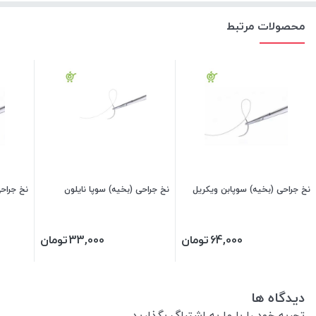
محصولات مرتبط
نخ جراحی (بخیه) سوپابن ویکریل
نخ جراحی (بخیه) سوپا نایلون
نخ جراح
64,000
تومان
33,000
تومان
دیدگاه ها
تجربه خود را با ما به اشتراگ بگذارید