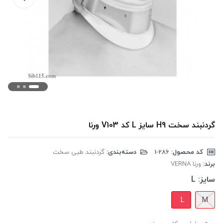
گردنبند سخت H9 سایز L کد V103 ورنا
کد محصول:
‎1-286
دسته‌بندی:
گردنبند طبی سخت
برند:
ورنا VERNA
سایز:
L
L
M