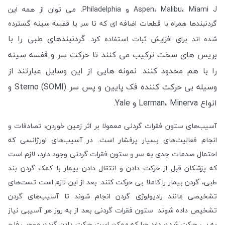
Aspen، Malibu، Miami J و Philadelphia. می توان از همه این
گردنبندها همراه با قطعات اضافه ای که تا سر یا قفسه سینه گسترده
گردنبندهای طبی را با
شده اند برای افزایش ثبات استفاده کرد.
بریس های سخت ترکیب می کنند تا حرکت سر و قفسه سینه
را با هم محدود کنند. نمونه هایی از این وسایل عبارتند از
وسیله بی حرکت کننده فک پایین و پس سر Sterno (SOMI) و
انواع Lerman، Minerva و Yale.
آسیب‌های ستون فقرات گردنی معمولا بر اثر زمین خوردن، تصادفات و
انجام فعالیت‌های بسیار پرفشار است. در آسیب‌های اورژانسی که
احتمال صدمات جدی به سر و ستون فقرات گردنی وجود دارد، لازم است
که پزشکان قبل از حرکت دادن و انتقال دادن بیمار با کمک گردن بند
طبی، گردن بیمار را کاملا بی حرکت کنند. بعد از این لازم است تست‌های
تشخیصی مانند رادیولوژی گردن انجام شوند تا آسیب‌های گردن
تشخیص داده شوند. ستون فقرات گردنی بعد از به روز هر آسیبی نیاز
به بی حرکت شدن دارد چرا که ممکن است حرکت دادن گردن موجب فلج