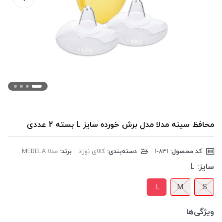
محافظ سینه مدلا مدل برش خورده سایز L بسته 2 عددی
کد محصول:
‎1-831
دسته‌بندی:
کالای نوزاد
برند:
مدلا MEDELA
سایز:
L
L
M
S
ویژگی‌ها