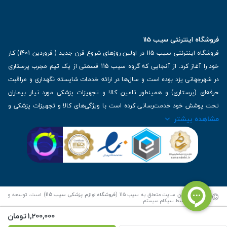
فروشگاه اینترنتی سیب 115
فروشگاه اینترنتی سیب 115 در اولین روزهای شروع قرن جدید ( فروردین 1401) کار
خود را آغاز کرد. از آنجایی که گروه سیب 115 قسمتی از یک تیم مجرب پرستاری
در شهرجهانی یزد بوده است و سال‌ها در ارائه خدمات شایسته نگهداری و مراقبت
حرفه‌ای (پرستاری) و همینطور تامین کالا و تجهیزات پزشکی مورد نیاز بیماران
تحت پوشش خود خدمت‌رسانی کرده است با ویژگی‌های کالا و تجهیزات پزشکی و
مشاهده بیشتر
برترین برندهای موجود در بازار اطلاعات بسیار ارزشمندی را دارا می‌باشد
آدرس: یزد، خیابان کاشانی، روبروی بیمارستان بهمن | تلفن همراه: 09136243383
| تلفن تماس : 36333383-035 | ایمیل: Info@Sib115.com
©
کلیه حقوق این سایت متعلق به سیب 115 (
فروشگاه لوازم پزشکی سیب 115
) است، توسعه و
کدنویسی توسط
سپکام سیستم
1,200,000
تومان