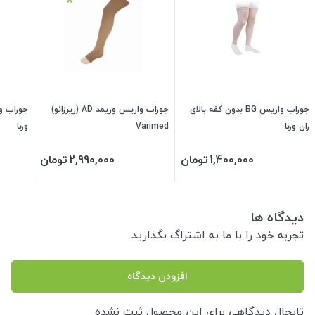
جوراب واریس BG بدون کفه بالای
جوراب واریس وریمد AD (زیرزانو)
ران ورنا
Varimed
ورنا
1,400,000
تومان
2,990,000
تومان
دیدگاه ها
تجربه خود را با ما به اشتراگ بگذارید
افزودن دیدگاه
تابحال دیدگاهی برای این محصول ثبت نشده