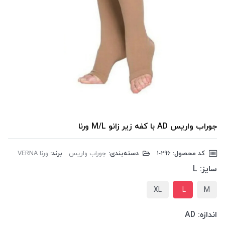
جوراب واریس AD با کفه زیر زانو M/L ورنا
کد محصول:
‎1-296
دسته‌بندی:
جوراب واریس
برند:
ورنا VERNA
سایز:
L
XL
L
M
اندازه:
AD