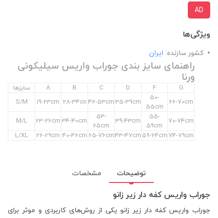
AD
ویژگی‌ها
کشور سازنده:
ایران
راهنمای سایز بندی جوراب واریس سیلیکونی
ورنا
G
F
D
C
B
A
سایزها
50-
S/M
19-23cm
28-34cn
42-53cm
35-39cm
66-70cm
55cm
53-
55-
M/L
23-26cm
34-40cm
39-43cm
70-74cm
65cm
59cm
L/XL
26-29cm
40-46cm
65-76cm
43-47cm
59-64cm
74-79cm
توضیحات
مشخصات
جوراب واریس کفه دار زیر زانو
جوراب واریس کفه دار زیر زانو یکی از روش‌های کاربردی و موثر برای