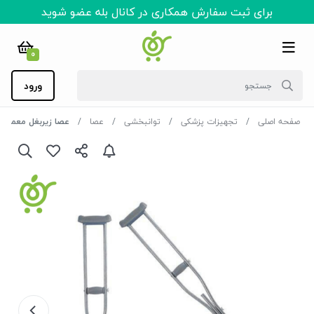
برای ثبت سفارش همکاری در کانال بله عضو شوید
0
ورود
صفحه اصلی
تجهیزات پزشکی
توانبخشی
عصا
عصا زیربغل معمولی