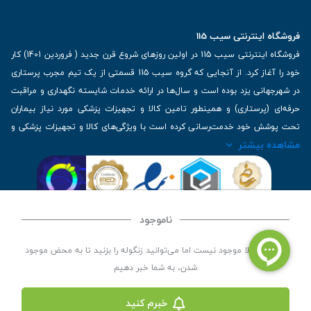
فروشگاه اینترنتی سیب 115
فروشگاه اینترنتی سیب 115 در اولین روزهای شروع قرن جدید ( فروردین 1401) کار
خود را آغاز کرد. از آنجایی که گروه سیب 115 قسمتی از یک تیم مجرب پرستاری
در شهرجهانی یزد بوده است و سال‌ها در ارائه خدمات شایسته نگهداری و مراقبت
حرفه‌ای (پرستاری) و همینطور تامین کالا و تجهیزات پزشکی مورد نیاز بیماران
تحت پوشش خود خدمت‌رسانی کرده است با ویژگی‌های کالا و تجهیزات پزشکی و
مشاهده بیشتر
برترین برندهای موجود در بازار اطلاعات بسیار ارزشمندی را دارا می‌باشد
آدرس: یزد، خیابان کاشانی، روبروی بیمارستان بهمن | تلفن همراه: 09136243383
| تلفن تماس : 36333383-035 | ایمیل: Info@Sib115.com
ناموجود
©
کلیه حقوق این سایت متعلق به سیب 115 (
فروشگاه لوازم پزشکی سیب 115
) است، توسعه و
این کالا فعلا موجود نیست اما می‌توانید زنگوله را بزنید تا به محض موجود
کدنویسی توسط
سپکام سیستم
شدن، به شما خبر دهیم
خبرم کنید