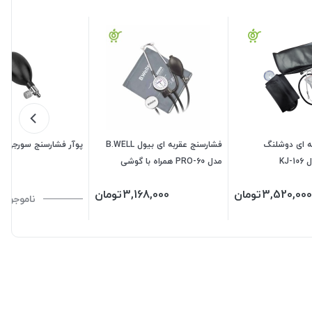
ه ای دوشلنگ
فشارسنج عقربه ای بیول B.WELL
پوآر فشارسنج سورجی SURGEA
مدل PRO-60 همراه با گوشی
3,520,000
تومان
3,168,000
تومان
ناموجود