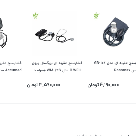
فشارسنج عقربه ای مدل GB-102
فشارسنج عقربه ای بزرگسال بیول
فشارسنج عقرب
Rossm
B.WELL مدل WM-62S همراه با
Accumed مدل KJ-106
گوشی
4,190,000
تومان
3,590,000
تومان