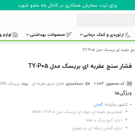
برای ثبت سفارش همکاری در کانال بله عضو شوید
ارتوپدی و کمک درمانی
محصولات بهداشتی
لوازم 
 عقربه ای بریسک مدل TY-P05
فشار سنج عقربه ای بریسک مدل TY-P05
کد محصول:
‎1-854
دسته‌بندی:
فشار سنج عقربه ای
برند:
بریسک BRISK
ویژگی‌ها
کشور سازنده:
آلمان
فشارسنج عقربه ای حرفه ای بریسک مدل Brisk TY-P05
دارای گیج بزرگ و خوانا
دارای گوشی حرفه ای دو پاویون