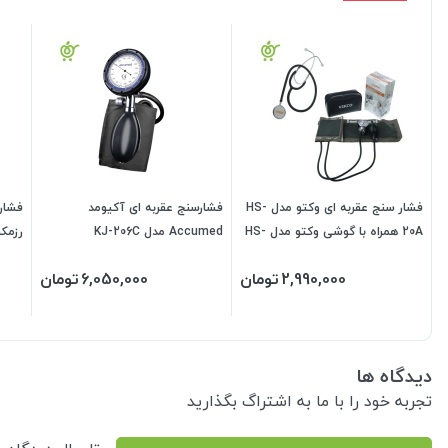
فشار سنج عقربه ای وکتو مدل HS-
فشارسنج عقربه ای آکیومد
20A همراه با گوشی وکتو مدل HS-
Accumed مدل KJ-206C
رزمکس ax
30B
2,990,000
تومان
6,050,000
تومان
دیدگاه ها
تجربه خود را با ما به اشتراگ بگذارید