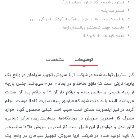
استریل شده با گاز اتیلن اکساید (EO)
صددر صد پنبه
با قابلیت جذب بالا و عاری از هرگونه آلودگی فیزیکی و پرز
مناسب جهت شستشو وپانسمان زخم
تعداد لایه ها : ۱۶ لا و ۸ لا
توضیحات
مشخصات
گاز استریل تولید شده در شرکت آریا سروش تجهیز سپاهان در واقع یک
پارچه نازکی است که دارای منافذ و در ابعاد ۱۰ در ۱۰می‌باشد، جنس پارچه
از پنبه طبیعی و خالص بوده و تراکم تار آن ۱۲ و تراکم پود آن هشت
می‌باشد. البته باید دقت شود که فرآوری پنبه بصورت کاملا درست انجام
گردد در غیر اینصورت ممکن است سبب افت کیفی محصول گردد. موارد
مصرف گاز استریل سروش در درمانگاه‌ها، بیمارستان‌ها، مراکز درمانی،
اتاق عمل و مواردی از این قبیل است.گاز استریل سروش ۱۰*۱۰ سانتیمتر
۸ لایه تولید شده در شرکت آریا سروش تجهیز سپاهان در واقع یک