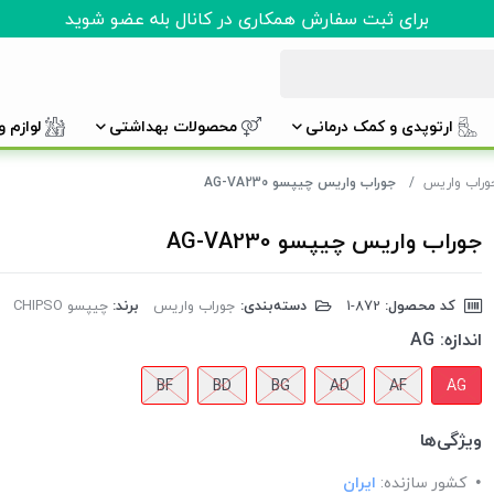
برای ثبت سفارش همکاری در کانال بله عضو شوید
ارتوپدی و کمک درمانی
محصولات بهداشتی
لوازم 
وراب واریس
جوراب واریس چیپسو AG-VA230
جوراب واریس چیپسو AG-VA230
کد محصول:
‎1-872
دسته‌بندی:
جوراب واریس
برند:
چیپسو CHIPSO
اندازه:
AG
BF
BD
BG
AD
AF
AG
ویژگی‌ها
کشور سازنده:
ایران