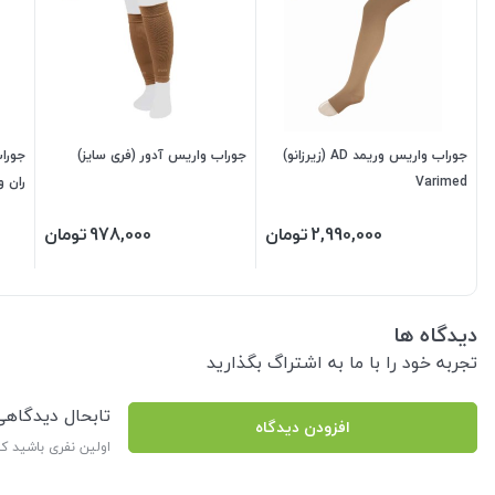
جوراب واریس وریمد AD (زیرزانو)
جوراب واریس آدور (فری سایز)
Varimed
ران ور
2,990,000
تومان
978,000
تومان
دیدگاه ها
تجربه خود را با ما به اشتراگ بگذارید
تابحال دیدگاه
افزودن دیدگاه
اولین نفری باشید ک