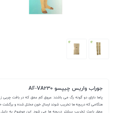
جوراب واریس چیپسو AF-VA230
پاها دارای دو گونه رگ می باشند: عروق کم عمق که در بافت چربی زیر
هنگامی که دریچه ها تخریب شوند ارسال خون مختل شده و برگشت خون ا
عمق باعث تخریب بیشتر دریچه ها می شود. این موضوع به دلیل ا