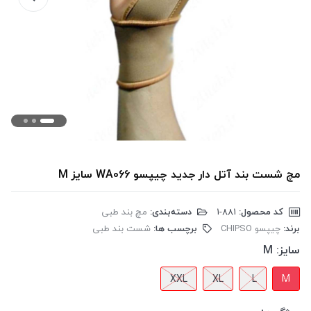
مچ شست بند آتل دار جدید چیپسو WA066 سایز M
کد محصول:
‎1-881
دسته‌بندی:
مچ بند طبی
برند:
چیپسو CHIPSO
برچسب ها:
شست بند طبی
سایز:
M
XXL
XL
L
M