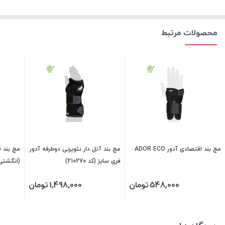
محصولات مرتبط
مچ بند اقتصادی آدور ADOR ECO
مچ بند آتل دار نئوپرنی دوطرفه آدور
مچ بند ق
فری سایز (کد 210270)
(انگشتی)
210180)
548,000
تومان
1,498,000
تومان