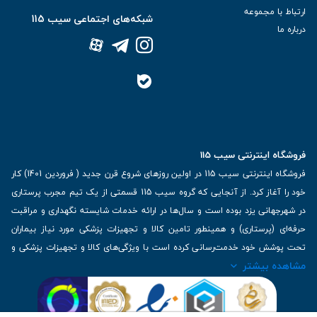
ارتباط با مجموعه
شبکه‌های اجتماعی سیب 115
درباره ما
فروشگاه اینترنتی سیب 115
فروشگاه اینترنتی سیب 115 در اولین روزهای شروع قرن جدید ( فروردین 1401) کار
خود را آغاز کرد. از آنجایی که گروه سیب 115 قسمتی از یک تیم مجرب پرستاری
در شهرجهانی یزد بوده است و سال‌ها در ارائه خدمات شایسته نگهداری و مراقبت
حرفه‌ای (پرستاری) و همینطور تامین کالا و تجهیزات پزشکی مورد نیاز بیماران
تحت پوشش خود خدمت‌رسانی کرده است با ویژگی‌های کالا و تجهیزات پزشکی و
مشاهده بیشتر
برترین برندهای موجود در بازار اطلاعات بسیار ارزشمندی را دارا می‌باشد
آدرس: یزد، خیابان کاشانی، روبروی بیمارستان بهمن | تلفن همراه: 09136243383
| تلفن تماس : 36333383-035 | ایمیل: Info@Sib115.com