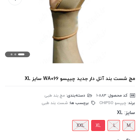
مچ شست بند آتل دار جدید چیپسو WA066 سایز XL
کد محصول:
‎1-883
دسته‌بندی:
مچ بند طبی
برند:
چیپسو CHIPSO
برچسب ها:
شست بند طبی
سایز:
XL
XXL
XL
L
M