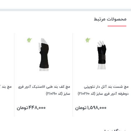
محصولات مرتبط
مچ شست بند آتل دار نئوپرنی
مچ کف بند طبی الاستیک آدور فری
مچ بند آ
دوطرفه آدور فری سایز (کد 210260)
سایز (کد 210190)
1,598,000
تومان
448,000
تومان