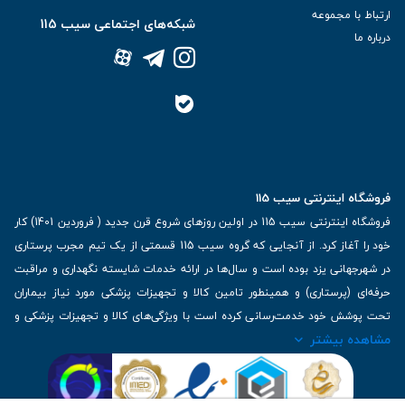
ارتباط با مجموعه
شبکه‌های اجتماعی سیب 115
درباره ما
فروشگاه اینترنتی سیب 115
فروشگاه اینترنتی سیب 115 در اولین روزهای شروع قرن جدید ( فروردین 1401) کار
خود را آغاز کرد. از آنجایی که گروه سیب 115 قسمتی از یک تیم مجرب پرستاری
در شهرجهانی یزد بوده است و سال‌ها در ارائه خدمات شایسته نگهداری و مراقبت
حرفه‌ای (پرستاری) و همینطور تامین کالا و تجهیزات پزشکی مورد نیاز بیماران
تحت پوشش خود خدمت‌رسانی کرده است با ویژگی‌های کالا و تجهیزات پزشکی و
مشاهده بیشتر
برترین برندهای موجود در بازار اطلاعات بسیار ارزشمندی را دارا می‌باشد
آدرس: یزد، خیابان کاشانی، روبروی بیمارستان بهمن | تلفن همراه: 09136243383
| تلفن تماس : 36333383-035 | ایمیل: Info@Sib115.com