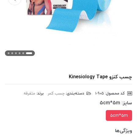
چسب کنزو Kinesiology Tape
کد محصول:
‎1-905
دسته‌بندی:
چسب کمر
برند:
متفرقه
سایز:
5cm*5m
5cm*5m
ویژگی‌ها