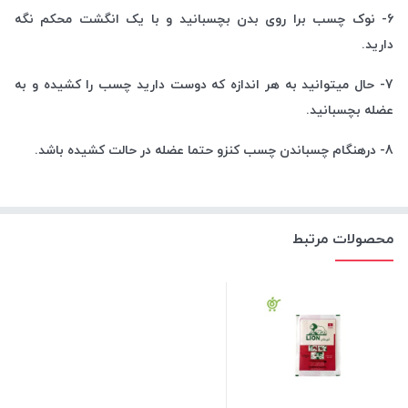
6- نوک چسب برا روی بدن بچسبانید و با یک انگشت محکم نگه
دارید.
7- حال میتوانید به هر اندازه که دوست دارید چسب را کشیده و به
عضله بچسبانید.
8- درهنگام چسباندن چسب کنزو حتما عضله در حالت کشیده باشد.
محصولات مرتبط