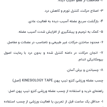
2- محافظت از عضو آسیب دیده.
3- اصلاح حرکت، کنترل تورم و کاهش درد.
4- بازگشت سریع عضله آسیب دیده به فعالیت عادی.
5- کمک به ترمیم و پیشگیری از افزایش شدت آسیب عضله.
6- محدود ساختن حرکات غیر طبیعی و نامناسب در عضلات و مفاصل.
7- انجان حرکات در دامنه کنترل شده و بدون درد با رعایت اصول
بیومکانیکی اندام.
8- چسباندن و برش آسان.
چسب عضله ورزشی کنزو تیپ پهن KINESIOLOGY TAPE (اصل)
راهنمای خرید و استفاده از چسب عضله ورزشی کنزو تیپ پهن اصل:
1- حداقل یک ساعت قبل از تمرین یا فعالیت ورزشی از چسب استفاده