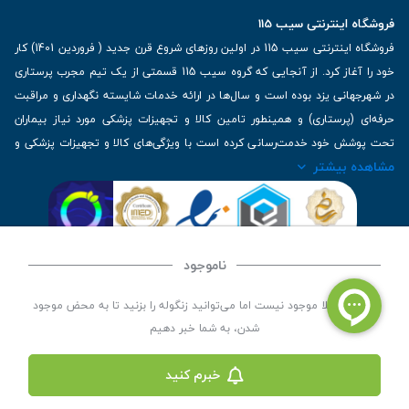
فروشگاه اینترنتی سیب 115
فروشگاه اینترنتی سیب 115 در اولین روزهای شروع قرن جدید ( فروردین 1401) کار
خود را آغاز کرد. از آنجایی که گروه سیب 115 قسمتی از یک تیم مجرب پرستاری
در شهرجهانی یزد بوده است و سال‌ها در ارائه خدمات شایسته نگهداری و مراقبت
حرفه‌ای (پرستاری) و همینطور تامین کالا و تجهیزات پزشکی مورد نیاز بیماران
تحت پوشش خود خدمت‌رسانی کرده است با ویژگی‌های کالا و تجهیزات پزشکی و
مشاهده بیشتر
برترین برندهای موجود در بازار اطلاعات بسیار ارزشمندی را دارا می‌باشد
آدرس: یزد، خیابان کاشانی، روبروی بیمارستان بهمن | تلفن همراه: 09136243383
| تلفن تماس : 36333383-035 | ایمیل: Info@Sib115.com
ناموجود
©
کلیه حقوق این سایت متعلق به سیب 115 (
فروشگاه لوازم پزشکی سیب 115
) است، توسعه و
این کالا فعلا موجود نیست اما می‌توانید زنگوله را بزنید تا به محض موجود
کدنویسی توسط
سپکام سیستم
شدن، به شما خبر دهیم
خبرم کنید