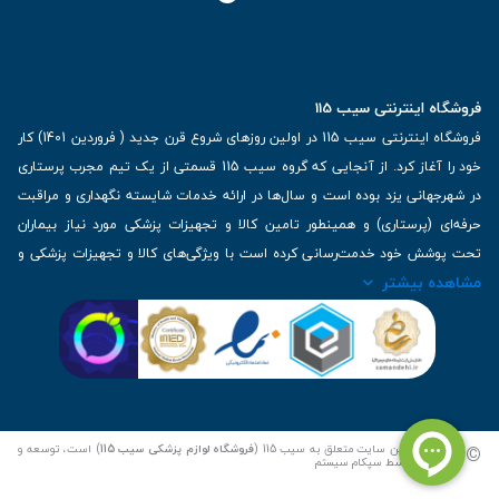
فروشگاه اینترنتی سیب 115
فروشگاه اینترنتی سیب 115 در اولین روزهای شروع قرن جدید ( فروردین 1401) کار
خود را آغاز کرد. از آنجایی که گروه سیب 115 قسمتی از یک تیم مجرب پرستاری
در شهرجهانی یزد بوده است و سال‌ها در ارائه خدمات شایسته نگهداری و مراقبت
حرفه‌ای (پرستاری) و همینطور تامین کالا و تجهیزات پزشکی مورد نیاز بیماران
تحت پوشش خود خدمت‌رسانی کرده است با ویژگی‌های کالا و تجهیزات پزشکی و
مشاهده بیشتر
برترین برندهای موجود در بازار اطلاعات بسیار ارزشمندی را دارا می‌باشد
آدرس: یزد، خیابان کاشانی، روبروی بیمارستان بهمن | تلفن همراه: 09136243383
| تلفن تماس : 36333383-035 | ایمیل: Info@Sib115.com
©
کلیه حقوق این سایت متعلق به سیب 115 (
فروشگاه لوازم پزشکی سیب 115
) است، توسعه و
کدنویسی توسط
سپکام سیستم