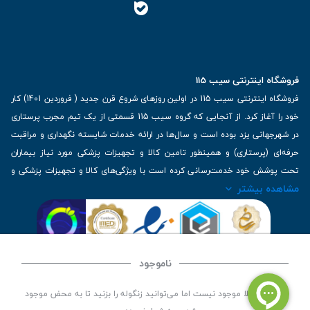
فروشگاه اینترنتی سیب 115
فروشگاه اینترنتی سیب 115 در اولین روزهای شروع قرن جدید ( فروردین 1401) کار
خود را آغاز کرد. از آنجایی که گروه سیب 115 قسمتی از یک تیم مجرب پرستاری
در شهرجهانی یزد بوده است و سال‌ها در ارائه خدمات شایسته نگهداری و مراقبت
حرفه‌ای (پرستاری) و همینطور تامین کالا و تجهیزات پزشکی مورد نیاز بیماران
تحت پوشش خود خدمت‌رسانی کرده است با ویژگی‌های کالا و تجهیزات پزشکی و
مشاهده بیشتر
برترین برندهای موجود در بازار اطلاعات بسیار ارزشمندی را دارا می‌باشد
آدرس: یزد، خیابان کاشانی، روبروی بیمارستان بهمن | تلفن همراه: 09136243383
| تلفن تماس : 36333383-035 | ایمیل: Info@Sib115.com
ناموجود
©
کلیه حقوق این سایت متعلق به سیب 115 (
فروشگاه لوازم پزشکی سیب 115
) است، توسعه و
این کالا فعلا موجود نیست اما می‌توانید زنگوله را بزنید تا به محض موجود
کدنویسی توسط
سپکام سیستم