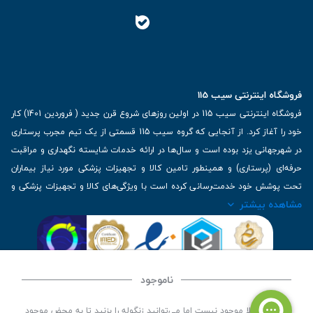
فروشگاه اینترنتی سیب 115
فروشگاه اینترنتی سیب 115 در اولین روزهای شروع قرن جدید ( فروردین 1401) کار
خود را آغاز کرد. از آنجایی که گروه سیب 115 قسمتی از یک تیم مجرب پرستاری
در شهرجهانی یزد بوده است و سال‌ها در ارائه خدمات شایسته نگهداری و مراقبت
حرفه‌ای (پرستاری) و همینطور تامین کالا و تجهیزات پزشکی مورد نیاز بیماران
تحت پوشش خود خدمت‌رسانی کرده است با ویژگی‌های کالا و تجهیزات پزشکی و
مشاهده بیشتر
برترین برندهای موجود در بازار اطلاعات بسیار ارزشمندی را دارا می‌باشد
آدرس: یزد، خیابان کاشانی، روبروی بیمارستان بهمن | تلفن همراه: 09136243383
| تلفن تماس : 36333383-035 | ایمیل: Info@Sib115.com
ناموجود
©
کلیه حقوق این سایت متعلق به سیب 115 (
فروشگاه لوازم پزشکی سیب 115
) است، توسعه و
این کالا فعلا موجود نیست اما می‌توانید زنگوله را بزنید تا به محض موجود