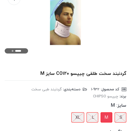
گردنبند سخت طلقی چیپسو CO120 سایز M
کد محصول:
‎1-932
دسته‌بندی:
گردنبند طبی سخت
برند:
چیپسو CHIPSO
سایز:
M
XL
L
M
S