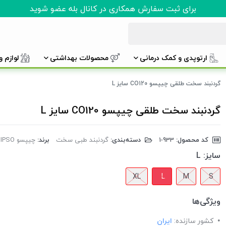
برای ثبت سفارش همکاری در کانال بله عضو شوید
ارتوپدی و کمک درمانی
محصولات بهداشتی
لوازم 
گردنبند سخت طلقی چیپسو CO120 سایز L
گردنبند سخت طلقی چیپسو CO120 سایز L
کد محصول:
‎1-933
دسته‌بندی:
گردنبند طبی سخت
برند:
چیپسو CHIPSO
سایز:
L
XL
L
M
S
ویژگی‌ها
کشور سازنده:
ایران