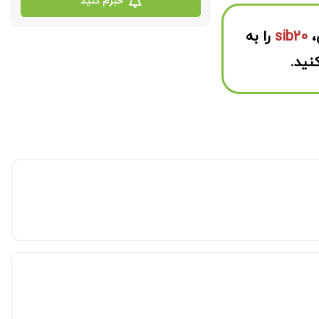
خبرم کنید
،
sib20
را به
نید.