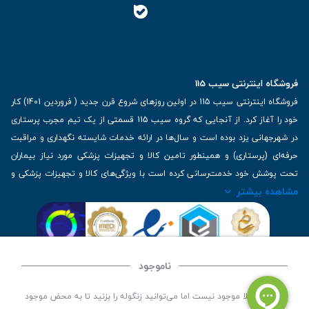
فروشگاه اینترنتی سیب 115
فروشگاه اینترنتی سیب 115 در اولین روزهای شروع قرن جدید ( فروردین 1401) کار
خود را آغاز کرد. از آنجایی که گروه سیب 115 قسمتی از یک تیم مجرب پرستاری
در شهرجهانی یزد بوده است و سال‌ها در ارائه خدمات شایسته نگهداری و مراقبت
حرفه‌ای (پرستاری) و همینطور تامین کالا و تجهیزات پزشکی مورد نیاز بیماران
تحت پوشش خود خدمت‌رسانی کرده است با ویژگی‌های کالا و تجهیزات پزشکی و
مشاهده بیشتر
برترین برندهای موجود در بازار اطلاعات بسیار ارزشمندی را دارا می‌باشد
آدرس: یزد، خیابان کاشانی، روبروی بیمارستان بهمن | تلفن همراه: 09136243383
| تلفن تماس : 36333383-035 | ایمیل: Info@Sib115.com
ناموجود
©
کلیه حقوق این سایت متعلق به سیب 115 (
فروشگاه لوازم پزشکی سیب 115
) است، توسعه و
این کالا فعلا موجود نیست اما می‌توانید زنگوله را بزنید تا به محض موجود
کدنویسی توسط
سپکام سیستم