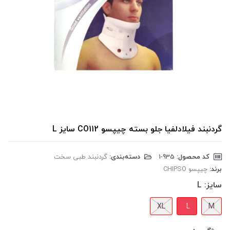
گردنبند فیلادلفیا جلو بسته چیپسو CO112 سایز L
کد محصول:
‎1-935
دسته‌بندی:
گردنبند طبی سخت
برند:
چیپسو CHIPSO
سایز:
L
XL
L
M