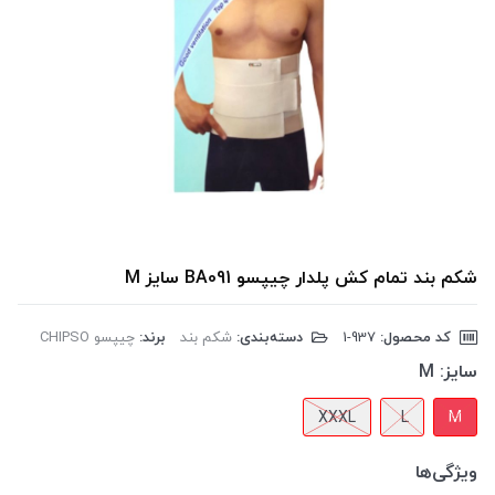
شکم بند تمام کش پلدار چیپسو BA091 سایز M
کد محصول:
‎1-937
دسته‌بندی:
شکم بند
برند:
چیپسو CHIPSO
سایز:
M
XXXL
L
M
ویژگی‌ها