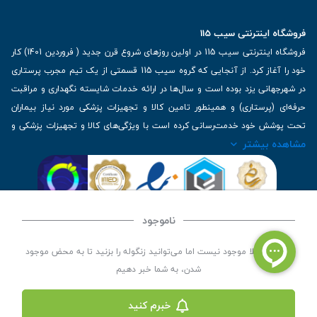
فروشگاه اینترنتی سیب 115
فروشگاه اینترنتی سیب 115 در اولین روزهای شروع قرن جدید ( فروردین 1401) کار
خود را آغاز کرد. از آنجایی که گروه سیب 115 قسمتی از یک تیم مجرب پرستاری
در شهرجهانی یزد بوده است و سال‌ها در ارائه خدمات شایسته نگهداری و مراقبت
حرفه‌ای (پرستاری) و همینطور تامین کالا و تجهیزات پزشکی مورد نیاز بیماران
تحت پوشش خود خدمت‌رسانی کرده است با ویژگی‌های کالا و تجهیزات پزشکی و
مشاهده بیشتر
برترین برندهای موجود در بازار اطلاعات بسیار ارزشمندی را دارا می‌باشد
آدرس: یزد، خیابان کاشانی، روبروی بیمارستان بهمن | تلفن همراه: 09136243383
| تلفن تماس : 36333383-035 | ایمیل: Info@Sib115.com
ناموجود
©
کلیه حقوق این سایت متعلق به سیب 115 (
فروشگاه لوازم پزشکی سیب 115
) است، توسعه و
این کالا فعلا موجود نیست اما می‌توانید زنگوله را بزنید تا به محض موجود
کدنویسی توسط
سپکام سیستم
شدن، به شما خبر دهیم
خبرم کنید