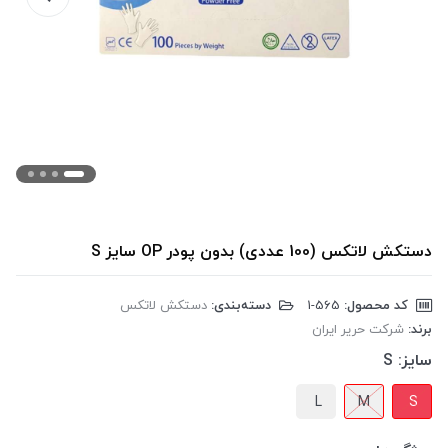
دستکش لاتکس (100 عددی) بدون پودر OP سایز S
کد محصول:
‎1-565
دسته‌بندی:
دستکش لاتکس
برند:
شرکت حریر ایران
سایز:
S
L
M
S