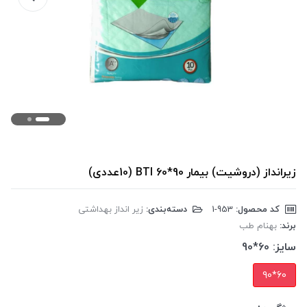
زیرانداز (دروشیت) بیمار 90*60 BTI (10عددی)
کد محصول:
‎1-953
دسته‌بندی:
زیر انداز بهداشتی
برند:
بهنام طب
سایز:
60*90
60*90