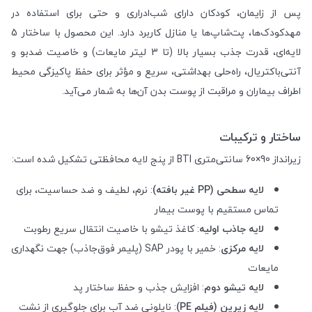
پس از زایمان، کودکان دارای شب‌ادراری و حتی برای استفاده در
مهدکودک‌ها، پت‌شاپ‌ها یا منازل کاربرد دارد. این محصول با ساختار 5
لایه‌ای، قدرت جذب بسیار بالا (تا 3 لیتر مایعات) و خاصیت ضدبو و
آنتی‌باکتریال، راه‌حلی بهداشتی، سریع و مؤثر برای حفظ پاکیزگی محیط
اطراف بیماران و مراقبت از پوست بدن آن‌ها به شمار می‌آید.
ساختار و ترکیبات
زیرانداز 90×60 سانتی‌متری BTI از پنج لایه محافظتی تشکیل شده است:
لایه سطحی (PP غیر بافته)
: نرم، لطیف و ضد حساسیت، برای
تماس مستقیم با پوست بیمار
لایه جاذب اولیه
: کاغذ تیشو با خاصیت انتقال سریع رطوبت
لایه مرکزی
: خمیر با پودر SAP (پلیمر فوق‌جاذب) جهت نگهداری
مایعات
لایه تیشو دوم
: افزایش جذب و حفظ ساختار پد
لایه زیرین (فیلم PE)
: نایلونی ضد آب برای جلوگیری از نشت