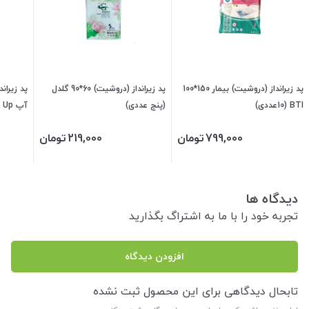
پد زیرانداز (دروشیت) بیمار 150*100
پد زیرانداز (دروشیت) 60*90 گلدل
BTI (10عددی)
(پنج عددی)
یک)
799,000
تومان
219,000
تومان
دیدگاه ها
تجربه خود را با ما به اشتراگ بگذارید
افزودن دیدگاه
تابحال دیدگاهی برای این محصول ثبت نشده