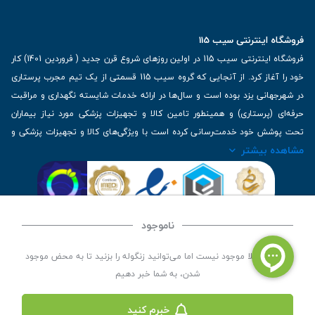
فروشگاه اینترنتی سیب 115
فروشگاه اینترنتی سیب 115 در اولین روزهای شروع قرن جدید ( فروردین 1401) کار
خود را آغاز کرد. از آنجایی که گروه سیب 115 قسمتی از یک تیم مجرب پرستاری
در شهرجهانی یزد بوده است و سال‌ها در ارائه خدمات شایسته نگهداری و مراقبت
حرفه‌ای (پرستاری) و همینطور تامین کالا و تجهیزات پزشکی مورد نیاز بیماران
تحت پوشش خود خدمت‌رسانی کرده است با ویژگی‌های کالا و تجهیزات پزشکی و
مشاهده بیشتر
برترین برندهای موجود در بازار اطلاعات بسیار ارزشمندی را دارا می‌باشد
آدرس: یزد، خیابان کاشانی، روبروی بیمارستان بهمن | تلفن همراه: 09136243383
| تلفن تماس : 36333383-035 | ایمیل: Info@Sib115.com
ناموجود
©
کلیه حقوق این سایت متعلق به سیب 115 (
فروشگاه لوازم پزشکی سیب 115
) است، توسعه و
این کالا فعلا موجود نیست اما می‌توانید زنگوله را بزنید تا به محض موجود
کدنویسی توسط
سپکام سیستم
شدن، به شما خبر دهیم
خبرم کنید