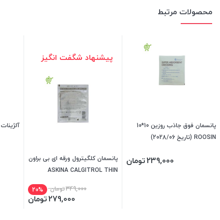
محصولات مرتبط
پیشنهاد شگفت انگیز
پانسمان فوق جاذب روزین 10*10
آلژینات 
ROOSIN (تاریخ 2028/06)
پانسمان کلگیترول ورقه ای بی براون
239,000
تومان
ASKINA CALGITROL THIN
BBRAUN
349,000
تومان
20%
279,000
تومان