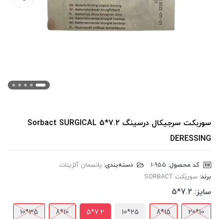
سوربکت سرجیکال درسینگ 7.2*5 Sorbact SURGICAL
DERESSING
کد محصول:
‎1-955
دسته‌بندی:
پانسمان آلژینات
برند:
سوربکت SORBACT
سایز:
7.2*5
35*10
10*8
7.2*5
25*10
15*8
10*20