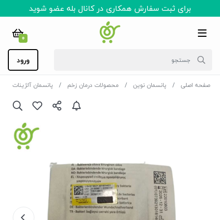
برای ثبت سفارش همکاری در کانال بله عضو شوید
0
ورود
صفحه اصلی
پانسمان نوین
محصولات درمان زخم
پانسمان آلژینات