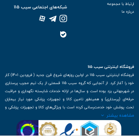
ارتباط با مجموعه
شبکه‌های اجتماعی سیب 115
درباره ما
فروشگاه اینترنتی سیب 115
فروشگاه اینترنتی سیب 115 در اولین روزهای شروع قرن جدید ( فروردین 1401) کار
خود را آغاز کرد. از آنجایی که گروه سیب 115 قسمتی از یک تیم مجرب پرستاری
در شهرجهانی یزد بوده است و سال‌ها در ارائه خدمات شایسته نگهداری و مراقبت
حرفه‌ای (پرستاری) و همینطور تامین کالا و تجهیزات پزشکی مورد نیاز بیماران
تحت پوشش خود خدمت‌رسانی کرده است با ویژگی‌های کالا و تجهیزات پزشکی و
مشاهده بیشتر
برترین برندهای موجود در بازار اطلاعات بسیار ارزشمندی را دارا می‌باشد
آدرس: یزد، خیابان کاشانی، روبروی بیمارستان بهمن | تلفن همراه: 09136243383
| تلفن تماس : 36333383-035 | ایمیل: Info@Sib115.com