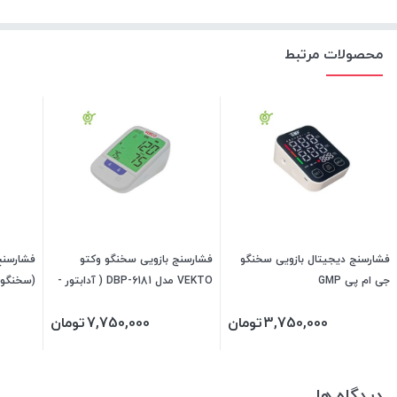
محصولات مرتبط
فشارسنج دیجیتال بازویی سخنگو
فشارسنج بازویی سخنگو وکتو
جی ام پی GMP
VEKTO مدل DBP-6181 ( آدابتور -
(سخنگو)
کیف شکیل و مقاوم)
3,750,000
تومان
7,750,000
تومان
دیدگاه ها