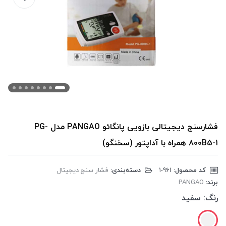
فشارسنج دیجیتالی بازویی پانگائو PANGAO مدل PG-
800B5-1 همراه با آداپتور (سخنگو)
کد محصول:
‎1-961
دسته‌بندی:
فشار سنج دیجیتال
برند:
PANGAO
رنگ:
سفید