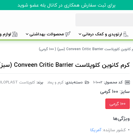
برای ثبت سفارش همکاری در کانال بله عضو شوید
ارتوپدی و کمک درمانی
محصولات بهداشتی
لوازم 
وین کلوپلاست Conveen Critic Barrier (سبز) ( 100 گرمی)
کرم کانوین کلوپلاست Conveen Critic Barrier (سبز) ( 100 گرمی)
کد محصول:
‎1-1002
دسته‌بندی:
کرم و پماد
برند:
کلوپلاست COLOPLAST
سایز:
100 گرمی
100 گرمی
ویژگی‌ها
کشور سازنده:
آمریکا