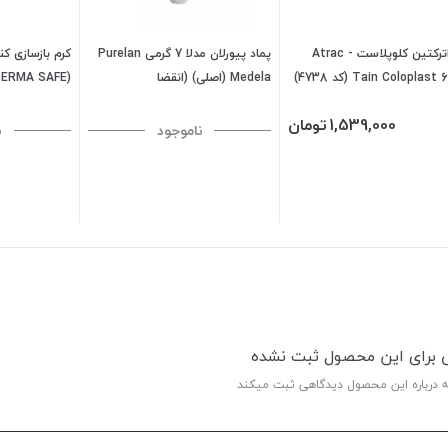
کرم اترکتین کلوپلاست Atrac -
پماد پیورلان مدلا 7 گرمی Purelan
کرم بازسازی ک
Tain Coloplast 60 ml (کد 4738)
Medela (اصلی) (انقضا
(DERMA SAFE)
2027/)
2024/03/30)
1,539,000
تومان
ناموجود
ن
ی برای این محصول ثبت نشده
ه درباره این محصول دیدگاهی ثبت میکند