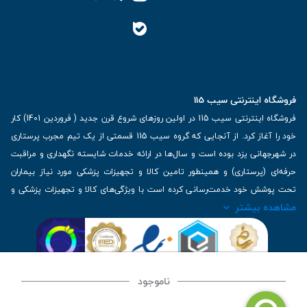
فروشگاه اینترنتی سیب 115
فروشگاه اینترنتی سیب 115 در اولین روزهای شروع قرن جدید ( فروردین 1401) کار
خود را آغاز کرد. از آنجایی که گروه سیب 115 قسمتی از یک تیم مجرب پرستاری
در شهرجهانی یزد بوده است و سال‌ها در ارائه خدمات شایسته نگهداری و مراقبت
حرفه‌ای (پرستاری) و همینطور تامین کالا و تجهیزات پزشکی مورد نیاز بیماران
تحت پوشش خود خدمت‌رسانی کرده است با ویژگی‌های کالا و تجهیزات پزشکی و
مشاهده بیشتر
برترین برندهای موجود در بازار اطلاعات بسیار ارزشمندی را دارا می‌باشد
آدرس: یزد، خیابان کاشانی، روبروی بیمارستان بهمن | تلفن همراه: 09136243383
| تلفن تماس : 36333383-035 | ایمیل: Info@Sib115.com
ناموجود