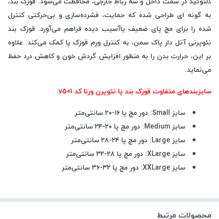
دلتوئید در سمت داخل و سه رباط خارجی، محافظت می‌شود. قوزک بند،
به گونه ای طراحی شده که حمایت، فشرده‌سازی و بی‌حرکتی کنترل
شده را برای مچ پای ضعیف یاآسیب دیده فراهم می‌آورد. قوزک بند
نئوپرنی آتل دار پاک سمن، به کنترل ورم قوزک پا کمک می‌کند. علاوه
بر این، حرارت بدن را به منظور افزایش گردش خون و کاهش درد حفظ
می‌نماید.
سایزبندهای متفاوت قوزک بند پا نئوپرن ورنا کد v501:
سایز Small: دور مچ پا ۱۶-۲۰ سانتی‌متر
سایز Medium: دور مچ پا ۲۰-۲۴ سانتی‌متر
سایز Large: دور مچ پا ۲۴-۲۸ سانتی‌متر
سایز XLarge: دور مچ پا ۲۸-۳۲ سانتی‌متر
سایز XXLarge: دور مچ پا ۳۲-۳۶ سانتی‌متر
محصولات مرتبط