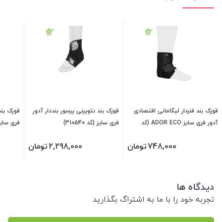
قوزک بند فنردار لیگامانی اقتصادی
قوزک بند نئوپرنی پرسور بنددار آدور
قوزک بن
آدور فری سایز ADOR ECO (کد
فری سایز (کد 310540)
فری سایز (کد
370010)
748,000
تومان
2,298,000
تومان
دیدگاه ها
تجربه خود را با ما به اشتراگ بگذارید