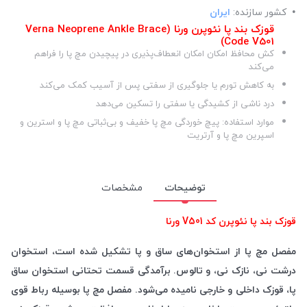
کشور سازنده:
ایران
قوزک بند پا نئوپرن ورنا (Verna Neoprene Ankle Brace
Code V501)
کش محافظ امکان امکان انعطاف‌پذیری در پیچیدن مچ پا را فراهم
می‌کند
به کاهش تورم یا جلوگیری از سفتی پس از آسیب کمک می‌کند
درد ناشی از کشیدگی یا سفتی را تسکین می‌دهد
موارد استفاده: پیچ خوردگی مچ پا خفیف و بی‌ثباتی مچ پا و استرین و
اسپرین مچ پا و آرتریت
توضیحات
مشخصات
قوزک بند پا نئوپرن کد V501 ورنا
مفصل مچ پا از استخوان‌های ساق و پا تشکیل شده است، استخوان
درشت نی، نازک نی، و تالوس. برآمدگی قسمت تحتانی استخوان ساق
پا، قوزک داخلی و خارجی نامیده می‌شود. مفصل مچ پا بوسیله رباط قوی