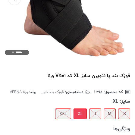
قوزک بند پا نئوپرن سایز XL کد V501 ورنا
کد محصول:
‎1-318
دسته‌بندی:
قوزک بند طبی
برند:
ورنا VERNA
سایز:
XL
XXL
XL
L
M
S
ویژگی‌ها