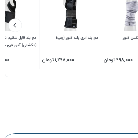
تکس آدور
مچ بند ابری بلند آدور (چپ)
مچ بند قابل تنظیم نئوپ
(انگشتی) آدور فری سایز
210180)
998,000
تومان
1,298,000
تومان
8,000