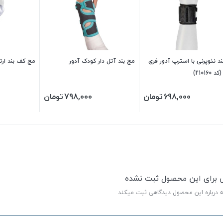
د نئوپرنی با استرپ آدور فری
مچ بند آتل دار کودک آدور
مچ کف بند ار
210160)
698,000
تومان
798,000
تومان
ی برای این محصول ثبت نشده
ه درباره این محصول دیدگاهی ثبت میکند