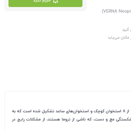
خبرم کنید
گیرد
مکان می‌یابد
مچ بند دست شصت دار نئوپرن کد Verna V402 به عنوان حمایت کننده و محدود کننده حرکات مچ دست و انگشت شصت عمل می‌کند. مچ دست از 8 استخوان کوچک و استخوان‌های ساعد تشکیل شده است که به
کستگی مچ و دست، که ناشی از تروما هستند، از مشکلات رایج در