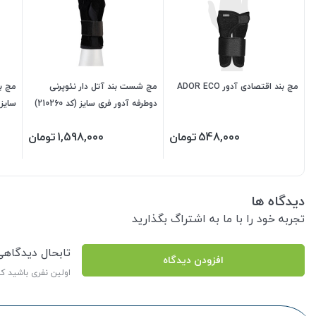
مچ بند اقتصادی آدور ADOR ECO
مچ شست بند آتل دار نئوپرنی
مچ بن
دوطرفه آدور فری سایز (کد 210260)
سایز (کد 
548,000
تومان
1,598,000
تومان
دیدگاه ها
تجربه خود را با ما به اشتراگ بگذارید
تابحال دیدگاه
افزودن دیدگاه
اولین نفری باشید ک