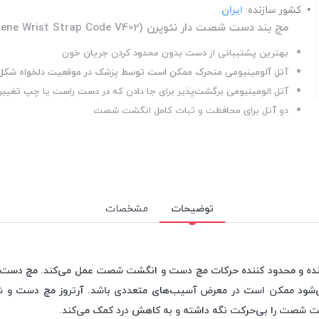
کشور سازنده:
ایران
مچ بند دست شصت دار نئوپرن (VERNA Neoprene Wrist Strap Code V402)
بهترین پشتیبانی از دست بدون محدود کردن جریان خون
آتل آلومینیومى متحرک ممکن است توسط پزشک در موقعیت دلخواه شکل 
آتل الومینیومی برگشت‌پذیر برای جا دادن که در دست راست یا چپ تغییر 
دو آتل برای محافظت و ثبات کامل انگشت شصت
توضیحات
مشخصات
ی‌شود ممکن است در معرض آسیب‌های متعددی باشد. آرتروز مچ دست و ش
 شصت را بی‌حرکت نگه داشته و به کاهش درد کمک می‌کند.