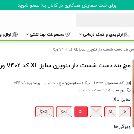
برای ثبت سفارش همکاری در کانال بله عضو شوید
ارتوپدی و کمک درمانی
محصولات بهداشتی
لوازم 
مچ بند دست شست دار نئوپرن سایز XL کد V402 ورنا
مچ بند دست شست دار نئوپرن سایز XL کد V402 ورنا
کد محصول:
‎1-332
دسته‌بندی:
مچ بند طبی
برند:
ورنا VERNA
برچسب ها:
شست بند طبی
سایز:
XL
XXXL
XXL
XL
L
M
S
ویژگی‌ها