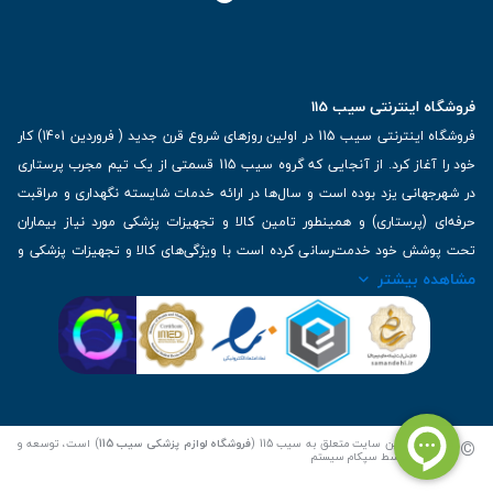
فروشگاه اینترنتی سیب 115
فروشگاه اینترنتی سیب 115 در اولین روزهای شروع قرن جدید ( فروردین 1401) کار
خود را آغاز کرد. از آنجایی که گروه سیب 115 قسمتی از یک تیم مجرب پرستاری
در شهرجهانی یزد بوده است و سال‌ها در ارائه خدمات شایسته نگهداری و مراقبت
حرفه‌ای (پرستاری) و همینطور تامین کالا و تجهیزات پزشکی مورد نیاز بیماران
تحت پوشش خود خدمت‌رسانی کرده است با ویژگی‌های کالا و تجهیزات پزشکی و
مشاهده بیشتر
برترین برندهای موجود در بازار اطلاعات بسیار ارزشمندی را دارا می‌باشد
آدرس: یزد، خیابان کاشانی، روبروی بیمارستان بهمن | تلفن همراه: 09136243383
| تلفن تماس : 36333383-035 | ایمیل: Info@Sib115.com
©
کلیه حقوق این سایت متعلق به سیب 115 (
فروشگاه لوازم پزشکی سیب 115
) است، توسعه و
کدنویسی توسط
سپکام سیستم