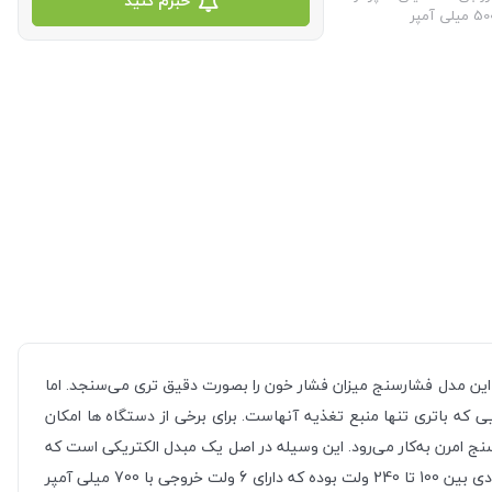
خبرم کنید
را این مدل فشارسنج میزان فشار خون را بصورت دقیق تری می‌سنجد. اما
که باتری تنها منبع تغذیه آنهاست. برای برخی از دستگاه ها امکان
رسنج امرن (omron) مدل S آداپتوری است که برای دستگاه‌های فشارسنج امرن به‌کار می‌رود. این وسیله در اصل یک مبدل الکتریکی است که
جریان متناوب برق با ولتاژ بالا را به جریان مستقیم با ولتاژ پایین تغییر می‌دهد. آداپتور فشارسنج در دو نوع می‌باشد. (1) یک نوع آن دارای ولتاژ ورودی بین 100 تا 240 ولت بوده که دارای 6 ولت خروجی با 700 میلی آمپر