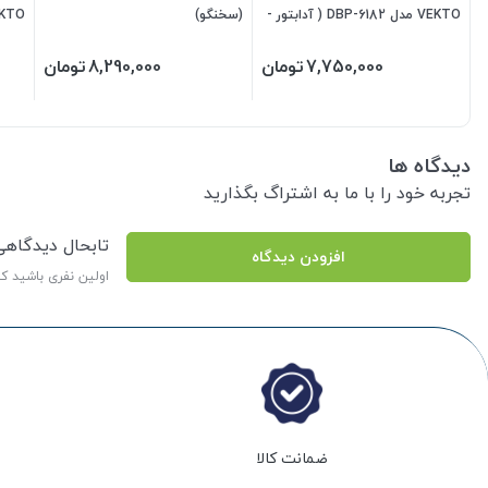
VEKTO مدل DBP-6182 ( آدابتور -
(سخنگو)
کیف شکیل و مقاوم)
کیف 
7,750,000
تومان
8,290,000
تومان
دیدگاه ها
تجربه خود را با ما به اشتراگ بگذارید
تابحال دیدگاه
افزودن دیدگاه
اولین نفری باشید ک
ضمانت کالا