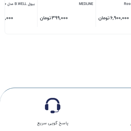
MEDLINE
بیول B.WELL مدل PRO-30
6,900,000
تومان
399,000
تومان
84,000
پاسخ گویی سریع