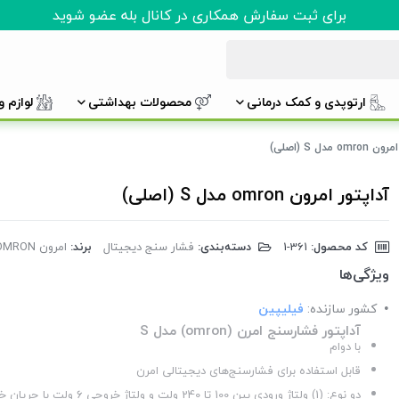
برای ثبت سفارش همکاری در کانال بله عضو شوید
ارتوپدی و کمک درمانی
محصولات بهداشتی
لوازم 
om مدل S (اصلی)
آداپتور امرون omron مدل S (اصلی)
کد محصول:
‎1-361
دسته‌بندی:
فشار سنج دیجیتال
برند:
امرون OMRON
ویژگی‌ها
کشور سازنده:
فیلیپین
آداپتور فشارسنج امرن (omron) مدل S
با دوام
قابل استفاده برای فشارسنج‌های دیجیتالی امرن