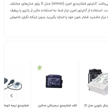
جریان خروجی است. (2) نوع دیگر آن دارای دارای ولتاژ ورودی بین 100 تا 240 ولت بوده که دارای 6 ولت خروجی با 500 میلی آمپر جریان خروجی می‌باشد. آداپتور فشارسنج امرن (omron) مدل S برای مدل‌های مختلف
خوردار است. طول کابل آن حدود 1 متر بوده و از دوام بالایی برخوردار است. استفاده از آداپتور امرن نیاز شما به استفاده مکرر از باتری را برطرف
 نیاز داشتید فشار خون خود را اندازه بگیرید بدون اینکه نگران خاموش
فشارسنج دیجیتال بازویی مدل Z1
کاف فشارسنج دیجیتالی مدلاین
فشارسنج نیمه اتوماتیک