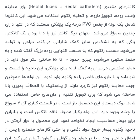
کاتترهای مقعدی (Rectal catheters یا Rectal tubes) برای معاینه
راست روده، تجویز داروها و تخلیه رکتوم استفاده می شود. این کاتترها
شامل یک لوله از جنس PVC درجه یک پزشکی هستند که در انتها دارای
چندین سوراخ می‌باشد. انتهای دیگر کاتتر نیز با دارا بودن یک کانکتور
رنگی که به تشخیص سایز کمک شایانی می‌کند، طراحی و تولید
می‌شود. قسمت رکتوم که به قسمت انتهایی روده بزرگ گفته شده و به
مقعد منتهی می‌شود، چیزی حدود ١٠ تا ۱۵ سانتی متر طول دارد. در
موارد مختلفی می‌توان به کمک لوله های پزشکی، این ناحیه را شست و
شو داده و یا دارو های خاصی را به رکتوم وارد نمود. این لوله ها همچنین
جهت معاینه رکتوم نیز کاربرد دارند. از پلاستیک با انعطاف پذیری بالا
ساخته می شود که برای تجویز تنقیه و داروهای خاص استفاده می
شود. نوک دیستال این محصول باز است و در قسمت کناری آن ۴ سوراخ
یا چشم وجود دارد. این لوله یکبار مصرف فاقد لاتکس است و بنابراین
برای بیمار حساسیت ایجاد نخواهد نمود. این محصول با قرار گرفتن در
ناحیه رکتوم بیمار خروج مواد دفعی و یا حتی گاز های مقعدی را پس از
اعمال جراحی روده و یا در موارد رادیوگرافی از کولون آسان می کند. این