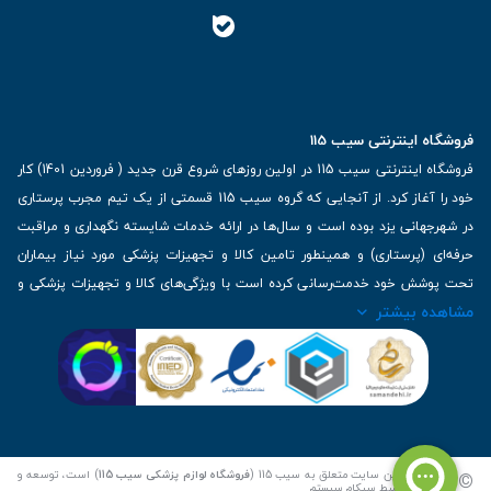
فروشگاه اینترنتی سیب 115
فروشگاه اینترنتی سیب 115 در اولین روزهای شروع قرن جدید ( فروردین 1401) کار
خود را آغاز کرد. از آنجایی که گروه سیب 115 قسمتی از یک تیم مجرب پرستاری
در شهرجهانی یزد بوده است و سال‌ها در ارائه خدمات شایسته نگهداری و مراقبت
حرفه‌ای (پرستاری) و همینطور تامین کالا و تجهیزات پزشکی مورد نیاز بیماران
تحت پوشش خود خدمت‌رسانی کرده است با ویژگی‌های کالا و تجهیزات پزشکی و
مشاهده بیشتر
برترین برندهای موجود در بازار اطلاعات بسیار ارزشمندی را دارا می‌باشد
آدرس: یزد، خیابان کاشانی، روبروی بیمارستان بهمن | تلفن همراه: 09136243383
| تلفن تماس : 36333383-035 | ایمیل: Info@Sib115.com
©
کلیه حقوق این سایت متعلق به سیب 115 (
فروشگاه لوازم پزشکی سیب 115
) است، توسعه و
کدنویسی توسط
سپکام سیستم