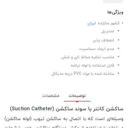
ویژگی‌ها
کشور سازنده:
ایران
استریل
انعطاف پذیر
عدم ایجاد حساسیت
مناسب تخلیه مخاط نای و شش
قابل استفاده با لوله تراشه
ساخته شده با مواد PVC درجه مدیکال
توضیحات
مشخصات
ساکشن کاتتر یا سوند ساکشن (Suction Catheter)
وسیله‌ای است که با اتصال به ساکشن تیوب (لوله ساکشن)
می‌تواند با استفاده از مکش دستگاه ساکشن، خون، ترشحات