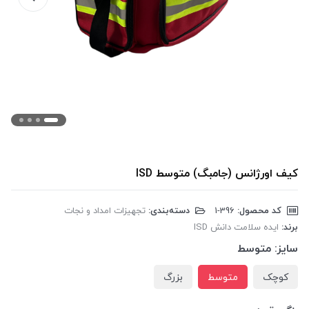
کیف اورژانس (جامبگ) متوسط ISD
کد محصول:
‎1-396
دسته‌بندی:
تجهیزات امداد و نجات
برند:
ایده سلامت دانش ISD
سایز:
متوسط
کوچک
متوسط
بزرگ