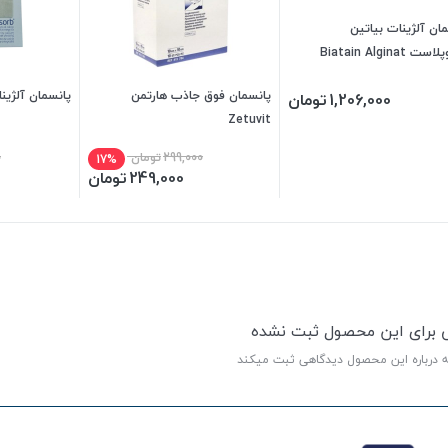
ان آلژینات بیاتین
 Biatain Alginat
پانسمان فوق جاذب هارتمن
پانسمان آلژینا
1,206,000
تومان
Zetuvit
299,000
تومان
0
17%
249,000
تومان
ی برای این محصول ثبت نشده
ه درباره این محصول دیدگاهی ثبت میکند