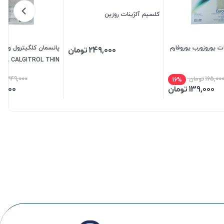
کلسیم آلژینات روزین
ت یوروزورب یوروفارم
پانسمان کلگیترول ورقه 
249,000
تومان
INA CALGITROL THIN
BBRAUN
165,00
تومان
349,000
تو
16%
139,000
تومان
9,000