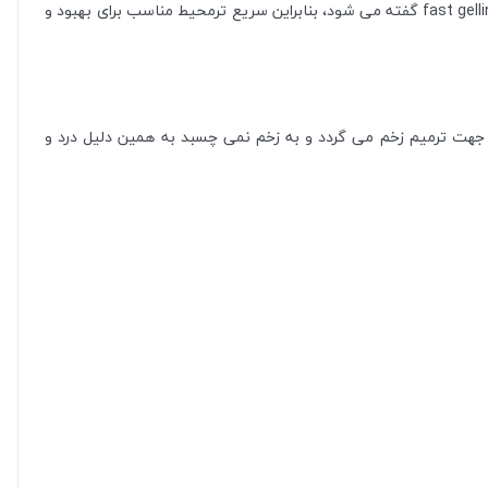
پانسمان آلژینات رنوکر مقدار زیادی از ترشحات را جذب میکند و تشکیل ژلی با بافت نرم می دهد. آلژینات رنوکر از آلژینات هایی است که به آنها fast gelling گفته می شود، بنابراین سریع ترمحیط مناسب برای بهبود و
 جهت ترمیم زخم می گردد و به زخم نمی چسبد به همین دلیل درد و