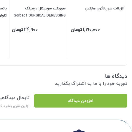
آلژینات سوربالگون هارتمن
سوربکت سرجیکال درسینگ
پانسم
Sorbact SURGICAL DERESSING
کلولوپلاست
1,190,000
تومان
24,900
تومان
دیدگاه ها
تجربه خود را با ما به اشتراگ بگذارید
تابحال دیدگاه
افزودن دیدگاه
اولین نفری باشید ک