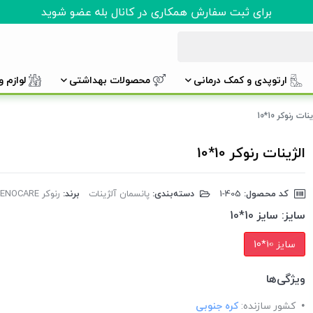
برای ثبت سفارش همکاری در کانال بله عضو شوید
ارتوپدی و کمک درمانی
محصولات بهداشتی
لوازم 
نات رنوکر 10*10
الژینات رنوکر 10*10
کد محصول:
‎1-405
دسته‌بندی:
پانسمان آلژینات
برند:
رنوکر RENOCARE
سایز:
سایز 10*10
سایز 10*10
ویژگی‌ها
کشور سازنده:
کره جنوبی