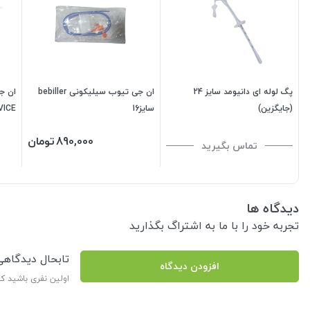
پگ لوله ای دانیومد سایز 24
ان جی تیوب سیلیکونی bebiller
(جایگزین)
سایز16
VICE
890,000
تومان
تماس بگیرید
دیدگاه ها
تجربه خود را با ما به اشتراگ بگذارید
تابحال دیدگاه
افزودن دیدگاه
اولین نفری باشید ک