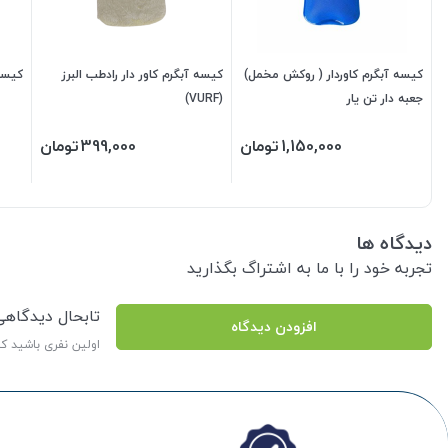
کیسه آبگرم کاوردار ( روکش مخمل)
کیسه آبگرم کاور دار رادطب البرز
کیسه
جعبه دار تن یار
(VURF)
1,150,000
تومان
399,000
تومان
دیدگاه ها
تجربه خود را با ما به اشتراگ بگذارید
تابحال دیدگاه
افزودن دیدگاه
اولین نفری باشید ک