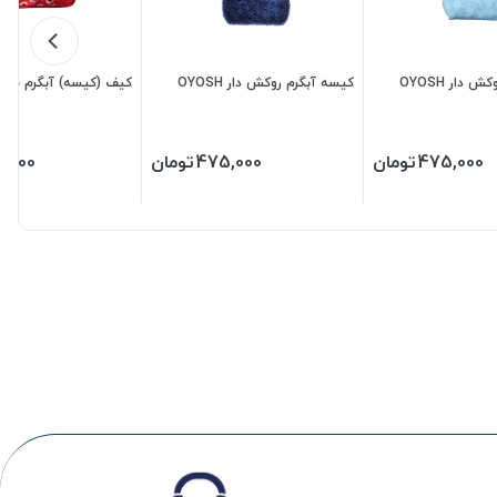
دار OYOSH
کیسه آبگرم روکش دار OYOSH
کیف (کیسه) آبگرم برقی J-2050
475,000
تومان
475,000
تومان
9,000