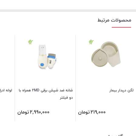
محصولات مرتبط
لگن دربدار بیمار
شانه ضد شپش برقی 2MD همراه با
لوله ادرار اس
دو فیلتر
219,000
تومان
2,990,000
تومان