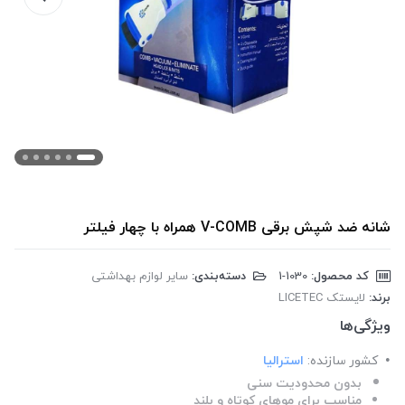
شانه ضد شپش برقی V-COMB همراه با چهار فیلتر
کد محصول:
‎1-1030
دسته‌بندی:
سایر لوازم بهداشتی
برند:
لایستک LICETEC
ویژگی‌ها
کشور سازنده:
استرالیا
بدون محدودیت سنی
مناسب برای موهای کوتاه و بلند