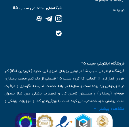
شبکه‌های اجتماعی سیب 115
درباره ما
فروشگاه اینترنتی سیب 115
فروشگاه اینترنتی سیب 115 در اولین روزهای شروع قرن جدید ( فروردین 1401) کار
خود را آغاز کرد. از آنجایی که گروه سیب 115 قسمتی از یک تیم مجرب پرستاری
در شهرجهانی یزد بوده است و سال‌ها در ارائه خدمات شایسته نگهداری و مراقبت
حرفه‌ای (پرستاری) و همینطور تامین کالا و تجهیزات پزشکی مورد نیاز بیماران
تحت پوشش خود خدمت‌رسانی کرده است با ویژگی‌های کالا و تجهیزات پزشکی و
مشاهده بیشتر
برترین برندهای موجود در بازار اطلاعات بسیار ارزشمندی را دارا می‌باشد
آدرس: یزد، خیابان کاشانی، روبروی بیمارستان بهمن | تلفن همراه: 09136243383
| تلفن تماس : 36333383-035 | ایمیل: Info@Sib115.com