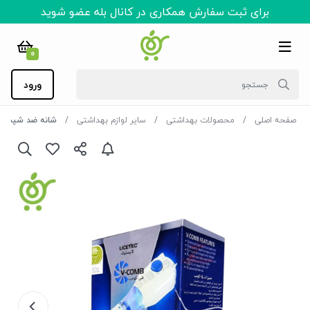
برای ثبت سفارش همکاری در کانال بله عضو شوید
0
ورود
صفحه اصلی
محصولات بهداشتی
سایر لوازم بهداشتی
شانه ضد شپش برقی V-COMB همراه با 