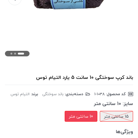
باند کرپ سوختگی 10 سانت 5 یارد التیام توس
کد محصول:
‎1-1038
دسته‌بندی:
باند سوختگی
برند:
التیام توس
سایز:
10 سانتی متر
15 سانتی متر
10 سانتی متر
ویژگی‌ها