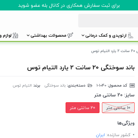
برای ثبت سفارش همکاری در کانال بله عضو شوید
ارتوپدی و کمک درمانی
محصولات بهداشتی
لوازم 
م توس
باند سوختگی 20 سانت 2 یارد التیام توس
کد محصول:
‎1-1040
دسته‌بندی:
باند سوختگی
برند:
التیام توس
سایز:
20 سانتی متر
10 سانتی متر
20 سانتی متر
ویژگی‌ها
کشور سازنده:
ایران