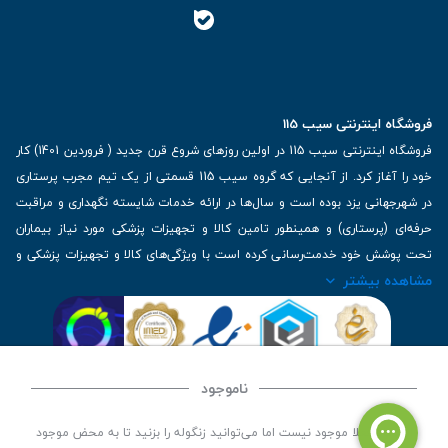
فروشگاه اینترنتی سیب 115
فروشگاه اینترنتی سیب 115 در اولین روزهای شروع قرن جدید ( فروردین 1401) کار
خود را آغاز کرد. از آنجایی که گروه سیب 115 قسمتی از یک تیم مجرب پرستاری
در شهرجهانی یزد بوده است و سال‌ها در ارائه خدمات شایسته نگهداری و مراقبت
حرفه‌ای (پرستاری) و همینطور تامین کالا و تجهیزات پزشکی مورد نیاز بیماران
تحت پوشش خود خدمت‌رسانی کرده است با ویژگی‌های کالا و تجهیزات پزشکی و
مشاهده بیشتر
برترین برندهای موجود در بازار اطلاعات بسیار ارزشمندی را دارا می‌باشد
آدرس: یزد، خیابان کاشانی، روبروی بیمارستان بهمن | تلفن همراه: 09136243383
| تلفن تماس : 36333383-035 | ایمیل: Info@Sib115.com
ناموجود
©
کلیه حقوق این سایت متعلق به سیب 115 (
فروشگاه لوازم پزشکی سیب 115
) است، توسعه و
این کالا فعلا موجود نیست اما می‌توانید زنگوله را بزنید تا به محض موجود
کدنویسی توسط
سپکام سیستم