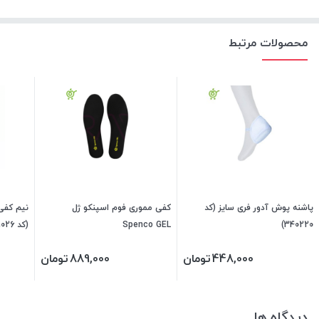
محصولات مرتبط
پاشنه پوش آدور فری سایز (کد
کفی مموری فوم اسپنکو ژل
نیم کفی 
Spenco GEL
340220)
(فری سایز) 0
448,000
تومان
889,000
تومان
دیدگاه ها