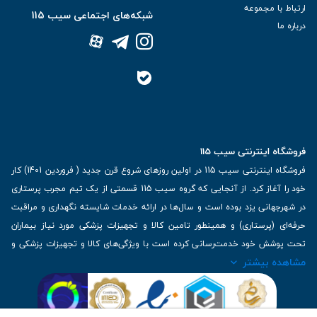
ارتباط با مجموعه
شبکه‌های اجتماعی سیب 115
درباره ما
فروشگاه اینترنتی سیب 115
فروشگاه اینترنتی سیب 115 در اولین روزهای شروع قرن جدید ( فروردین 1401) کار
خود را آغاز کرد. از آنجایی که گروه سیب 115 قسمتی از یک تیم مجرب پرستاری
در شهرجهانی یزد بوده است و سال‌ها در ارائه خدمات شایسته نگهداری و مراقبت
حرفه‌ای (پرستاری) و همینطور تامین کالا و تجهیزات پزشکی مورد نیاز بیماران
تحت پوشش خود خدمت‌رسانی کرده است با ویژگی‌های کالا و تجهیزات پزشکی و
مشاهده بیشتر
برترین برندهای موجود در بازار اطلاعات بسیار ارزشمندی را دارا می‌باشد
آدرس: یزد، خیابان کاشانی، روبروی بیمارستان بهمن | تلفن همراه: 09136243383
| تلفن تماس : 36333383-035 | ایمیل: Info@Sib115.com