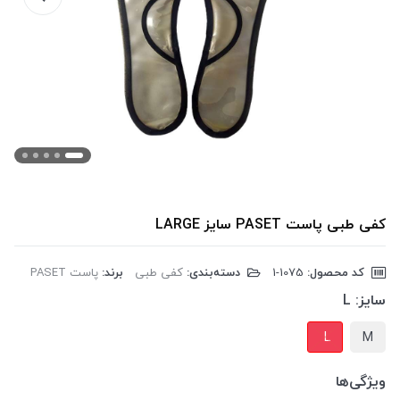
کفی طبی پاست PASET سایز LARGE
کد محصول:
‎1-1075
دسته‌بندی:
کفی طبی
برند:
پاست PASET
سایز:
L
L
M
ویژگی‌ها