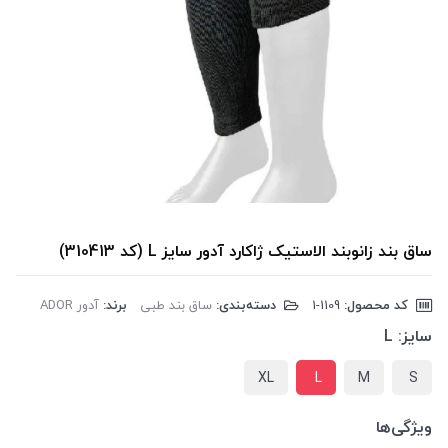
ساق بند زانوبند الاستیک ژاکارد آدور سایز L (کد 310413)
کد محصول:
‎1-1109
دسته‌بندی:
ساق بند طبی
برند:
آدور ADOR
سایز:
L
XL
L
M
S
ویژگی‌ها