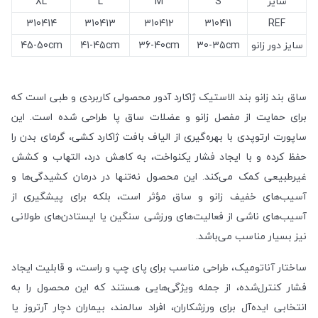
سایز
S
M
L
XL
310414
310413
310412
310411
REF
سایز دور زانو
30-35cm
36-40cm
41-45cm
45-50cm
ساق بند زانو بند الاستیک ژاکارد آدور محصولی کاربردی و طبی است که
برای حمایت از مفصل زانو و عضلات ساق پا طراحی شده است. این
ساپورت ارتوپدی با بهره‌گیری از الیاف بافت ژاکارد کشی، گرمای بدن را
حفظ کرده و با ایجاد فشار یکنواخت، به کاهش درد، التهاب و کشش
غیرطبیعی کمک می‌کند. این محصول نه‌تنها در درمان کشیدگی‌ها و
آسیب‌های خفیف زانو و ساق مؤثر است، بلکه برای پیشگیری از
آسیب‌های ناشی از فعالیت‌های ورزشی سنگین یا ایستادن‌های طولانی
نیز بسیار مناسب می‌باشد.
ساختار آناتومیک، طراحی مناسب برای پای چپ و راست، و قابلیت ایجاد
فشار کنترل‌شده، از جمله ویژگی‌هایی هستند که این محصول را به
انتخابی ایده‌آل برای ورزشکاران، افراد سالمند، بیماران دچار آرتروز یا