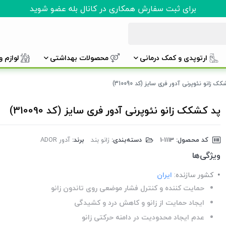
برای ثبت سفارش همکاری در کانال بله عضو شوید
ارتوپدی و کمک درمانی
محصولات بهداشتی
لوازم 
ک زانو نئوپرنی آدور فری سایز (کد 310090)
پد کشکک زانو نئوپرنی آدور فری سایز (کد 310090)
کد محصول:
‎1-1113
دسته‌بندی:
زانو بند
برند:
آدور ADOR
ویژگی‌ها
کشور سازنده:
ایران
حمایت کننده و کنترل فشار موضعی روی تاندون زانو
ایجاد حمایت از زانو و کاهش درد و کشیدگی
عدم ایجاد محدودیت در دامنه حرکتی زانو