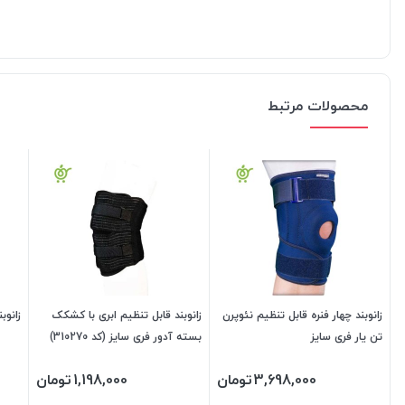
محصولات مرتبط
زانوبند چهار فنره قابل تنظیم نئوپرن
زانوبند قابل تنظیم ابری با کشکک
زانوب
تن یار فری سایز
بسته آدور فری سایز (کد 310270)
3,698,000
تومان
1,198,000
تومان