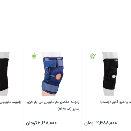
ند پالمبو آدور (راست)
زانوبند مفصل دار نئوپرن تن یار فری
زانوبند نئوپرنی
سایز (کد 5160)
2,488,000
تومان
4,198,000
تومان